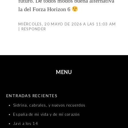
futuro. De todos modos buena alternativa
la del Forza Horizon 6
MIÉRCOLES, 20 MAYO DE 2026 A LAS 11:03 AM
RESPONDER
MENU
SKIP TO CONTENT
ENTRADAS RECIENTES
Sidrina, cabrales, y nuevos recuerdos
España de mi vida y de mi corazón
Javi a los 14