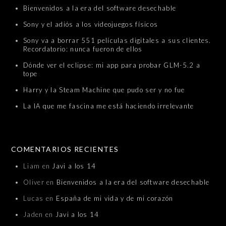
Bienvenidos a la era del software desechable
Sony y el adiós a los videojuegos físicos
Sony va a borrar 551 películas digitales a sus clientes.
Recordatorio: nunca fueron de ellos
Dónde ver el eclipse: mi app para probar GLM-5.2 a
tope
Harry y la Steam Machine que pudo ser y no fue
La IA que me fascina me está haciendo irrelevante
COMENTARIOS RECIENTES
Liam
en
Javi a los 14
Oliver
en
Bienvenidos a la era del software desechable
Lucas
en
España de mi vida y de mi corazón
Jaden
en
Javi a los 14