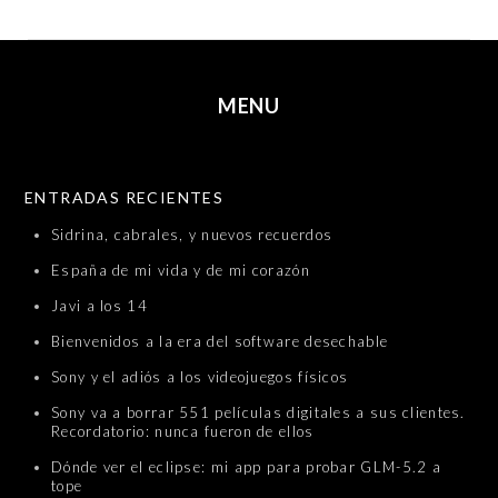
MENU
SKIP TO CONTENT
ENTRADAS RECIENTES
Sidrina, cabrales, y nuevos recuerdos
España de mi vida y de mi corazón
Javi a los 14
Bienvenidos a la era del software desechable
Sony y el adiós a los videojuegos físicos
Sony va a borrar 551 películas digitales a sus clientes.
Recordatorio: nunca fueron de ellos
Dónde ver el eclipse: mi app para probar GLM-5.2 a
tope