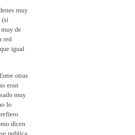
rdenes muy
 (si
, muy de
a red
 que igual
Entre otras
as eran
 usado muy
o lo
refiero
omo dicen
 se publica