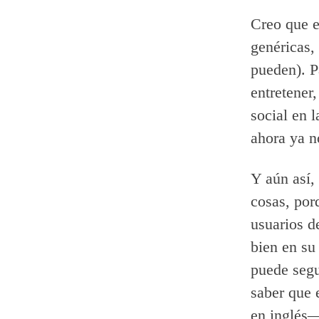
Creo que e
genéricas,
pueden). P
entretener
social en 
ahora ya no
Y aún así,
cosas, por
usuarios d
bien en s
puede segu
saber que 
en inglés—