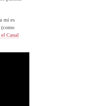
a mí es
o (como
 el Canal