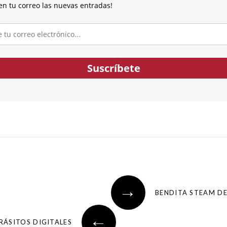
en tu correo las nuevas entradas!
co...
Suscríbete
→
BENDITA STEAM D
←
ARÁSITOS DIGITALES