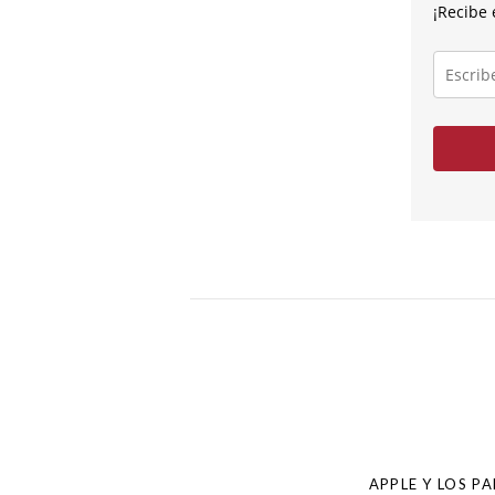
¡Recibe 
Escribe
tu
correo
electróni
Post
navigation
APPLE Y LOS P