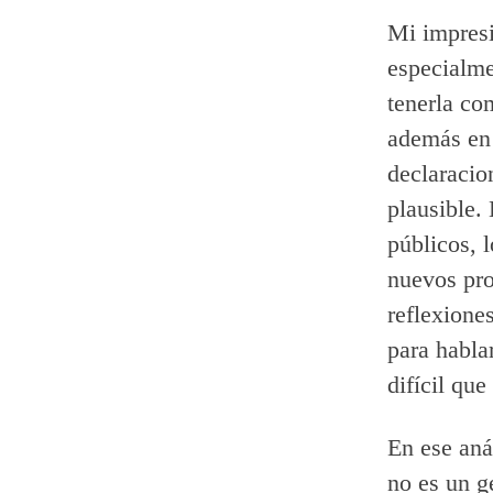
Mi impresi
especialme
tenerla co
además en 
declaracio
plausible.
públicos, 
nuevos pro
reflexione
para habla
difícil que
En ese aná
no es un g