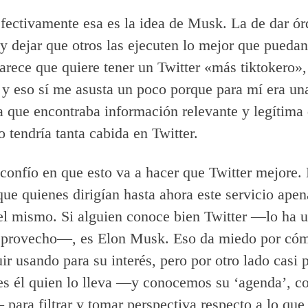
fectivamente esa es la idea de Musk. La de dar ó
 y dejar que otros las ejecuten lo mejor que puedan
arece que quiere tener un Twitter «más tiktokero»
, y eso sí me asusta un poco porque para mí era un
la que encontraba información relevante y legítima
 tendría tanta cabida en Twitter.
 confío en que esto va a hacer que Twitter mejore. 
que quienes dirigían hasta ahora este servicio apen
el mismo. Si alguien conoce bien Twitter —lo ha
u provecho—, es Elon Musk. Eso da miedo por cóm
ir usando para su interés, pero por otro lado casi p
es él quien lo lleva —y conocemos su ‘agenda’, c
 para filtrar y tomar perspectiva respecto a lo que