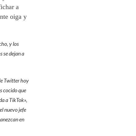
ichar a
nte oiga y
ho, y los
s se dejan a
de Twitter hoy
ás cocido que
ida a TikTok»,
el nuevo jefe
rmanezcan en