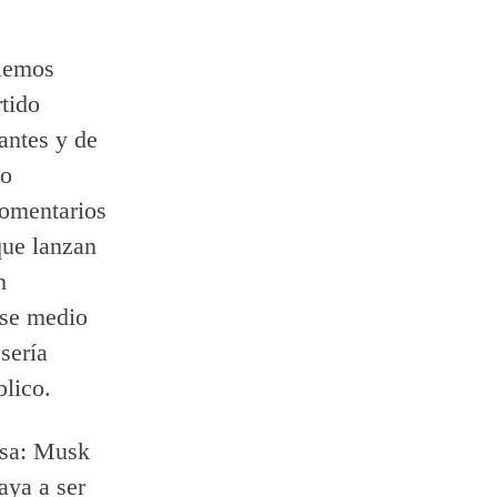
olemos
rtido
antes y de
co
comentarios
que lanzan
n
ese medio
sería
blico.
osa: Musk
aya a ser