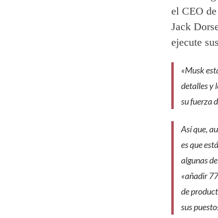
el CEO de 
Jack Dorse
ejecute su
«Musk esta
detalles y
su fuerza d
Así que, a
es que est
algunas de 
«añadir 77
de product
sus puesto