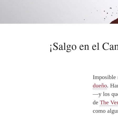
¡Salgo en el Ca
Imposible 
dueño
. Ha
—y los que
de
The Ve
como algun