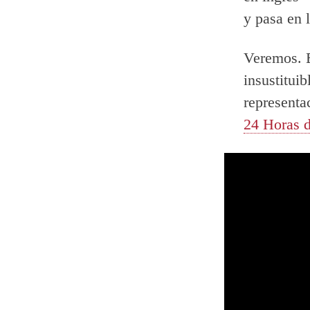
y pasa en l
Veremos. E
insustitui
representa
24 Horas 