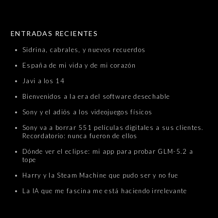
SKIP TO CONTENT
ENTRADAS RECIENTES
Sidrina, cabrales, y nuevos recuerdos
España de mi vida y de mi corazón
Javi a los 14
Bienvenidos a la era del software desechable
Sony y el adiós a los videojuegos físicos
Sony va a borrar 551 películas digitales a sus clientes.
Recordatorio: nunca fueron de ellos
Dónde ver el eclipse: mi app para probar GLM-5.2 a
tope
Harry y la Steam Machine que pudo ser y no fue
La IA que me fascina me está haciendo irrelevante