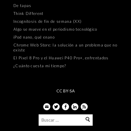
De tapas
Think Different
Incognitosis de fin de semana (XX)
Algo se mueve en el periodismo tecnológico
iPod nano, qué enano
Chrome Web Store: la solución a un problema que no
existe
El Pixel 8 Pro y el Huawei P40 Pro+, enfrentados
¿Cuánto cuesta mi tiempo?
CC BY-SA
Email
Twitter
Facebook
LinkedIn
Feed
Buscar