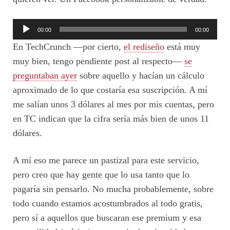
Reproductor
00:00
00:00
de
En TechCrunch —por cierto,
el rediseño
está muy
audio
muy bien, tengo pendiente post al respecto—
se
preguntaban ayer
sobre aquello y hacían un cálculo
aproximado de lo que costaría esa suscripción. A mí
me salían unos 3 dólares al mes por mis cuentas, pero
en TC indican que la cifra sería más bien de unos 11
dólares.
A mí eso me parece un pastizal para este servicio,
pero creo que hay gente que lo usa tanto que lo
pagaría sin pensarlo. No mucha probablemente, sobre
todo cuando estamos acostumbrados al todo gratis,
pero sí a aquellos que buscaran ese premium y esa