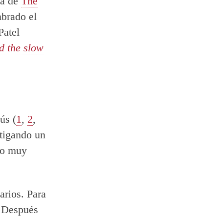
ta de
The
mbrado el
Patel
d the slow
ús (
1
,
2
,
stigando un
to muy
arios. Para
. Después