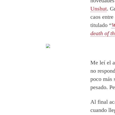
novedades 
Unshut
. G
caos entre 
titulado “
W
death of t
Me leí el 
no respond
poco más 
pesado. Pe
Al final a
cuando lle