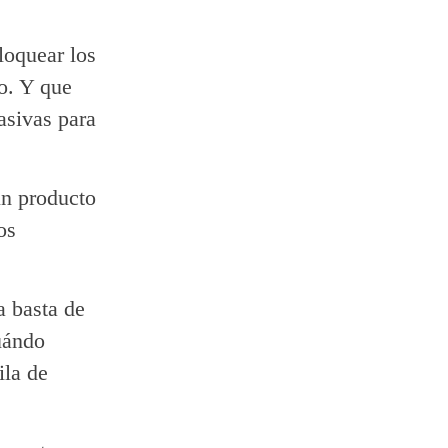
loquear los
o. Y que
asivas para
un producto
os
a basta de
uándo
ila de