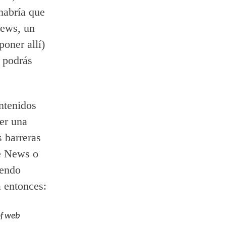
habría que
News, un
poner allí)
 podrás
ontenidos
cer una
s barreras
le News o
iendo
a entonces:
of web