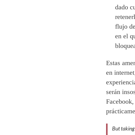
dado cu
retener
flujo d
en el q
bloquea
Estas amen
en interne
experienci
serán inso
Facebook,
prácticame
But taking