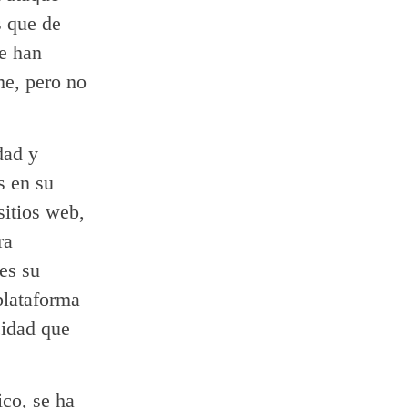
s que de
e han
e, pero no
dad y
s en su
sitios web,
ra
es su
plataforma
cidad que
ico, se ha