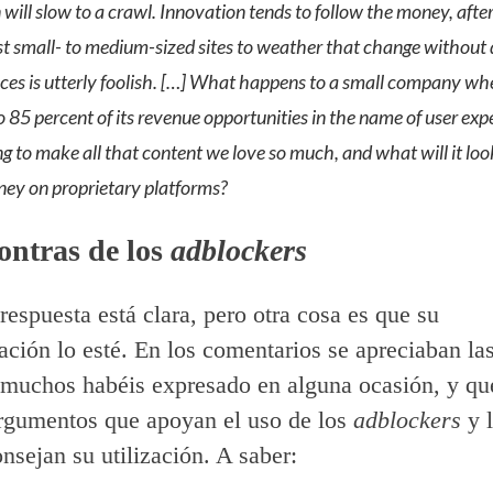
will slow to a crawl. Innovation tends to follow the money, after
t small- to medium-sized sites to weather that change without
es is utterly foolish. […] What happens to a small company wh
 85 percent of its revenue opportunities in the name of user exp
 to make all that content we love so much, and what will it look l
ey on proprietary platforms?
ontras de los
adblockers
respuesta está clara, pero otra cosa es que su
ción lo esté. En los comentarios se apreciaban l
muchos habéis expresado en alguna ocasión, y qu
argumentos que apoyan el uso de los
adblockers
y l
nsejan su utilización. A saber: