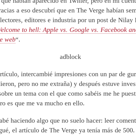
que habían aparecido en Twitter, pero en mi cuen
racias a eso descubrí que en The Verge habían se
lectores, editores e industria por un post de Nilay 
elcome to hell: Apple vs. Google vs. Facebook an
he web
“.
artículo, intercambié impresiones con un par de gur
ieron, pero no me extraña) y después estuve inve
sobre un tema con el que como sabéis me he pues
ro es que me va mucho en ello.
cabé haciendo algo que no suelo hacer: leer coment
gué, el artículo de The Verge ya tenía más de 500