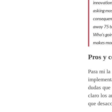
innovation 
asking mos
consequenc
away 75 to
Who’s going
makes mon
Pros y c
Para mi la 
implementa
dudas que 
claro los 
que desaco