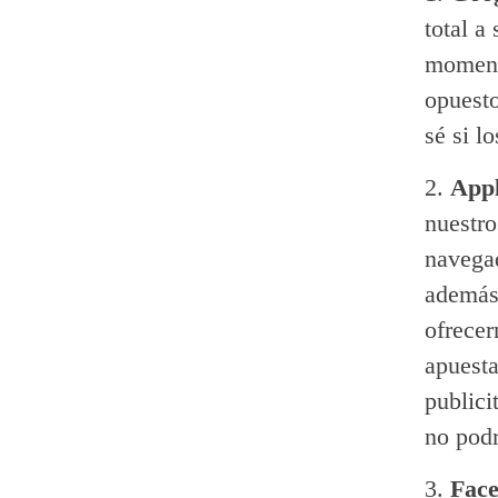
total a
moment
opuesto
sé si l
App
nuestro
navegad
además 
ofrecer
apuesta
publici
no podr
Fac