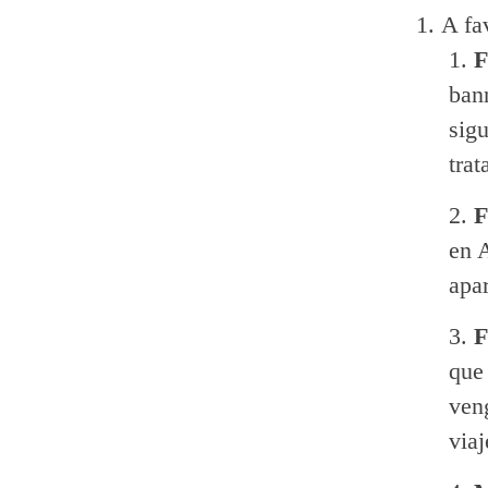
A fa
F
ban
sig
trat
F
en 
apar
F
que
ven
viaj