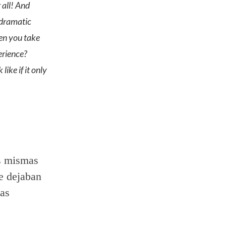
 all! And
 dramatic
en you take
erience?
ike if it only
as mismas
e dejaban
as