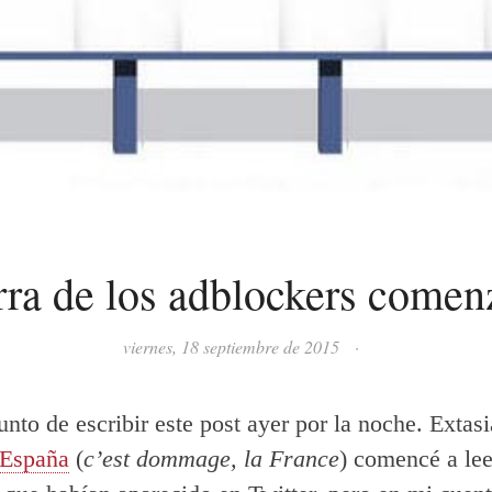
rra de los adblockers comen
viernes, 18 septiembre de 2015
·
unto de escribir este post ayer por la noche. Extas
 España
(
c’est dommage, la France
) comencé a lee