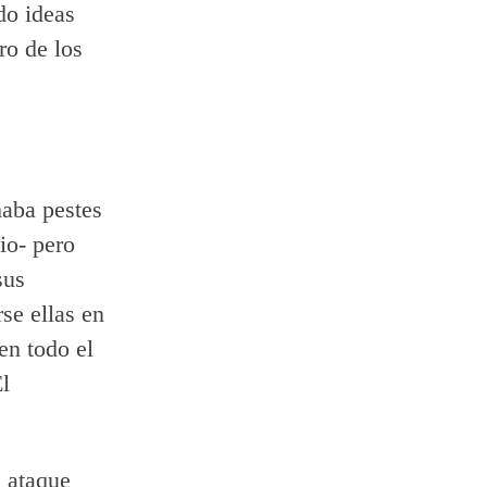
do ideas
ro de los
haba pestes
io- pero
sus
rse ellas en
en todo el
l
 ataque