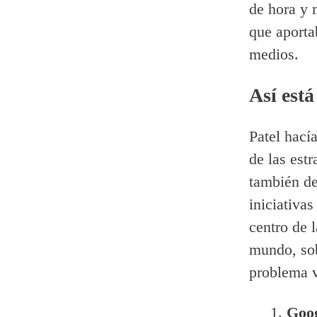
de hora y 
que aporta
medios.
Así está
Patel hací
de las est
también de
iniciativas
centro de 
mundo, sob
problema v
Goo