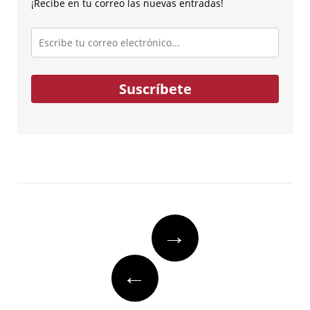
¡Recibe en tu correo las nuevas entradas!
Escribe
tu
correo
electrónico...
Suscríbete
Post
→
navigation
←