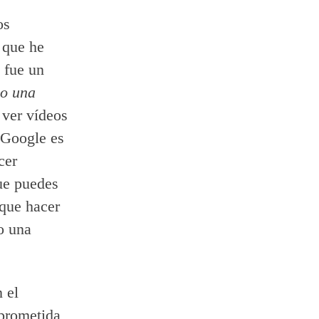
os
s que he
 fue un
no una
s ver vídeos
 Google es
cer
ue puedes
 que hacer
o una
 el
 prometida