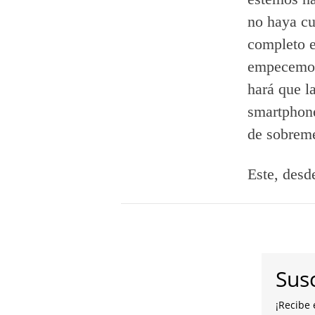
no haya cu
completo e
empecemos 
hará que l
smartphone
de sobrem
Este, desd
Susc
¡Recibe 