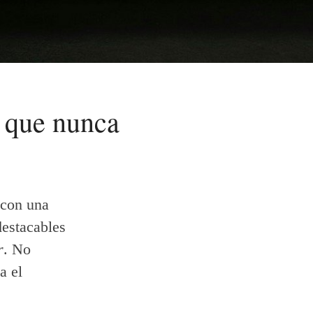
 que nunca
con una
destacables
r
. No
a el