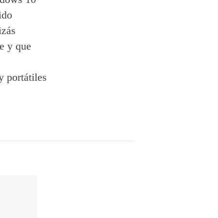
ido
izás
e y que
 portátiles