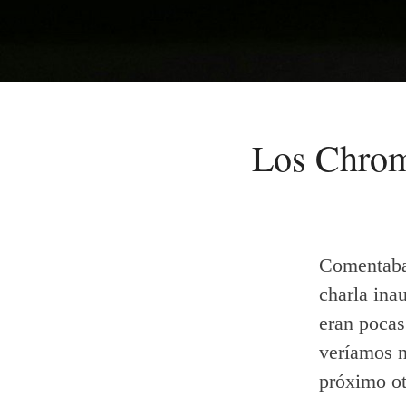
Los Chrom
Comentaba
charla ina
eran pocas
veríamos n
próximo o