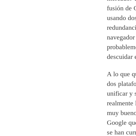
fusión de 
usando dos
redundanci
navegador 
probableme
descuidar 
A lo que q
dos plataf
unificar y
realmente 
muy bueno-
Google que
se han cur