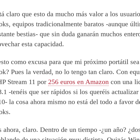
tá claro que esto da mucho más valor a los usuario
s, equipos tradicionalmente baratos -aunque úl
stante bestias- que sin duda ganarán muchos enter
ovechar esta capacidad.
sto como excusa para que mi próximo portátil sea
? Pues la verdad, no lo tengo tan claro. Con equ
HP Stream 11 por
256 euros en Amazon
con una li
 -tenéis que ser rápidos si los queréis actualizar 
- la cosa ahora mismo no está del todo a favor d
oks.
s ahora, claro. Dentro de un tiempo -¿un año? ¿do
blando de una situación muy distinta. Quizás Wi