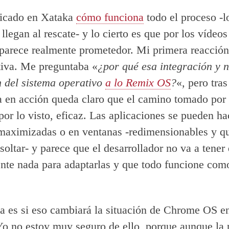
licado en Xataka
cómo funciona
todo el proceso -l
llegan al rescate- y lo cierto es que por los vídeo
 parece realmente prometedor. Mi primera reacción
iva. Me preguntaba «
¿por qué esa integración y 
 del sistema operativo
a lo Remix OS
?
«, pero tra
a en acción queda claro que el camino tomado por
 por lo visto, eficaz. Las aplicaciones se pueden ha
maximizadas o en ventanas -redimensionables y q
 soltar- y parece que el desarrollador no va a tener
nte nada para adaptarlas y que todo funcione com
a es si eso cambiará la situación de Chrome OS en
o no estoy muy seguro de ello, porque aunque la