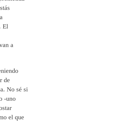
stás
a
. El
van a
eniendo
r de
a. No sé si
o -uno
ostar
omo el que