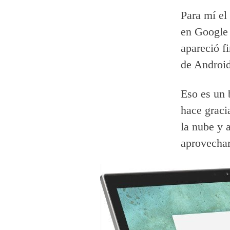
Para mí el
en Google 
apareció f
de Androi
Eso es un 
hace graci
la nube y 
aprovechar