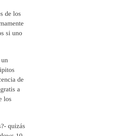
s de los
timamente
os si uno
 un
ipitos
cencia de
gratis a
e los
s?- quizás
ndows 10