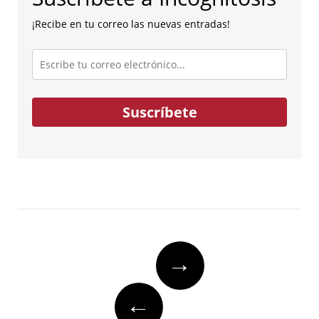
¡Recibe en tu correo las nuevas entradas!
Escribe
tu
correo
electrónico...
Suscríbete
Post
→
navigation
←