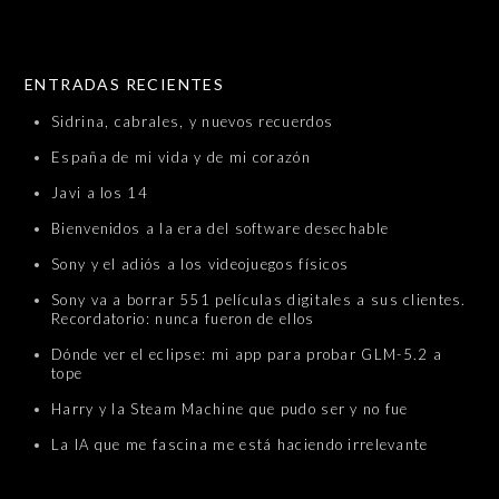
SKIP TO CONTENT
ENTRADAS RECIENTES
Sidrina, cabrales, y nuevos recuerdos
España de mi vida y de mi corazón
Javi a los 14
Bienvenidos a la era del software desechable
Sony y el adiós a los videojuegos físicos
Sony va a borrar 551 películas digitales a sus clientes.
Recordatorio: nunca fueron de ellos
Dónde ver el eclipse: mi app para probar GLM-5.2 a
tope
Harry y la Steam Machine que pudo ser y no fue
La IA que me fascina me está haciendo irrelevante