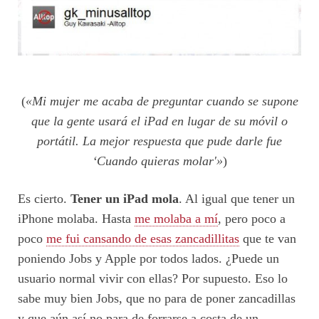
(
«Mi mujer me acaba de preguntar cuando se supone
que la gente usará el iPad en lugar de su móvil o
portátil. La mejor respuesta que pude darle fue
‘Cuando quieras molar'»
)
Es cierto.
Tener un iPad mola
. Al igual que tener un
iPhone molaba. Hasta
me molaba a mí
, pero poco a
poco
me fui cansando de esas zancadillitas
que te van
poniendo Jobs y Apple por todos lados. ¿Puede un
usuario normal vivir con ellas? Por supuesto. Eso lo
sabe muy bien Jobs, que no para de poner zancadillas
y que aún así no para de forrarse a costa de un