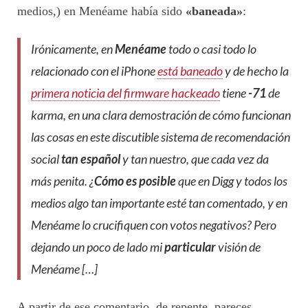
medios,) en Menéame había sido
«baneada»
:
Irónicamente, en
Menéame
todo o casi todo lo
relacionado con el iPhone
está baneado
y de hecho la
primera noticia del firmware hackeado
tiene
-71
de
karma, en una clara demostración de cómo funcionan
las cosas en este discutible sistema de recomendación
social
tan español
y tan nuestro, que cada vez da
más penita. ¿
Cómo es posible
que en Digg y todos los
medios algo tan importante esté tan comentado, y en
Menéame lo crucifiquen con votos negativos? Pero
dejando un poco de lado mi
particular
visión de
Menéame […]
A partir de ese comentario, de repente, pareces