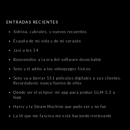
SKIP TO CONTENT
ENTRADAS RECIENTES
Sidrina, cabrales, y nuevos recuerdos
España de mi vida y de mi corazón
Javi a los 14
Bienvenidos a la era del software desechable
Sony y el adiós a los videojuegos físicos
Sony va a borrar 551 películas digitales a sus clientes.
Recordatorio: nunca fueron de ellos
Dónde ver el eclipse: mi app para probar GLM-5.2 a
tope
Harry y la Steam Machine que pudo ser y no fue
La IA que me fascina me está haciendo irrelevante