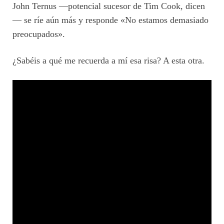
John Ternus —potencial sucesor de Tim Cook, dicen
— se ríe aún más y responde «No estamos demasiado
preocupados».
¿Sabéis a qué me recuerda a mí esa risa? A esta otra.