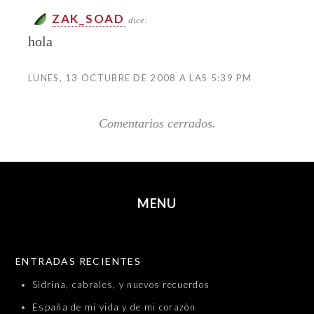
ZAK_SOAD
dice:
hola
LUNES, 13 OCTUBRE DE 2008 A LAS 5:39 PM
Comentarios cerrados.
MENU
SKIP TO CONTENT
ENTRADAS RECIENTES
Sidrina, cabrales, y nuevos recuerdos
España de mi vida y de mi corazón