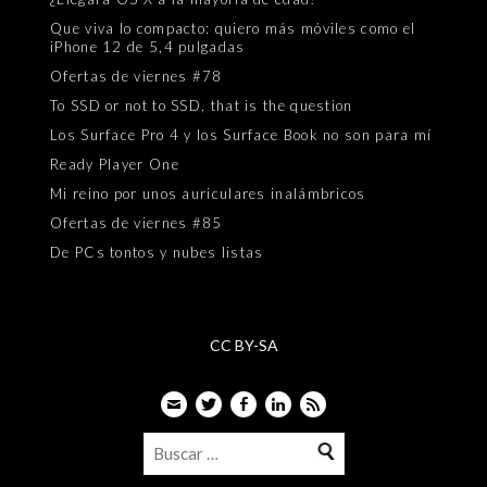
Que viva lo compacto: quiero más móviles como el
iPhone 12 de 5,4 pulgadas
Ofertas de viernes #78
To SSD or not to SSD, that is the question
Los Surface Pro 4 y los Surface Book no son para mí
Ready Player One
Mi reino por unos auriculares inalámbricos
Ofertas de viernes #85
De PCs tontos y nubes listas
CC BY-SA
Email
Twitter
Facebook
LinkedIn
Feed
Buscar