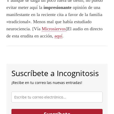
Y aunque se salga un poco fuera de tiesto, no puedo
evitar meter aquí la
impresionante
opinión de una
manifestante en la reciente cita a favor de la familia
«tradicional». Menos mal que había estudiado
neurociencia. [Vía
Microsiervos
]El audio en directo
de esta erudita en acción,
aquí
.
Suscríbete a Incognitosis
¡Recibe en tu correo las nuevas entradas!
Escribe
tu
correo
electrónico...