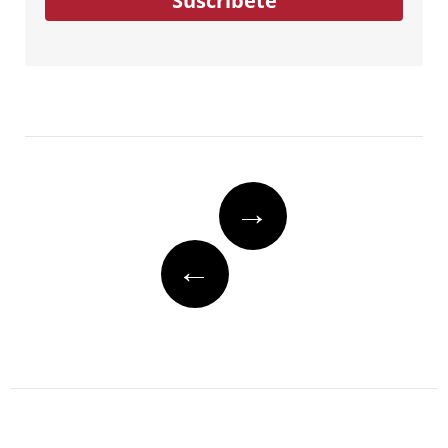
Suscríbete
Post
→
navigation
←