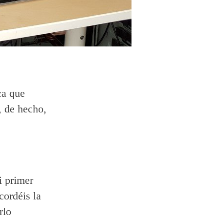
ca que
, de hecho,
i primer
cordéis la
rlo