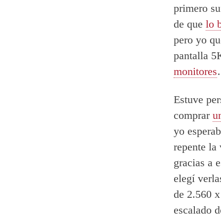
primero su
de que
lo 
pero yo q
pantalla 5
monitores
Estuve per
comprar
u
yo esperab
repente la
gracias a 
elegí verl
de 2.560 x
escalado d