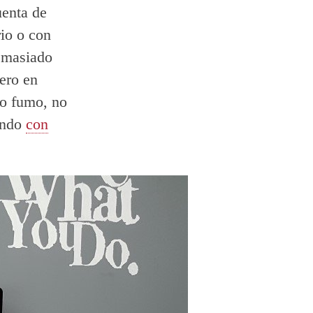
uenta de
rio o con
demasiado
pero en
no fumo, no
mundo
con