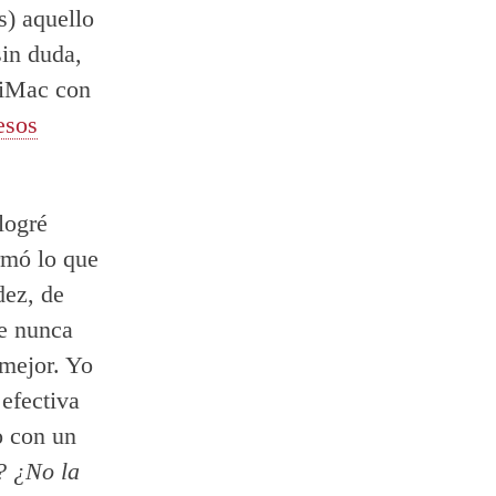
s) aquello
sin duda,
 iMac con
esos
logré
rmó lo que
dez, de
ue nunca
 mejor. Yo
 efectiva
o con un
? ¿No la