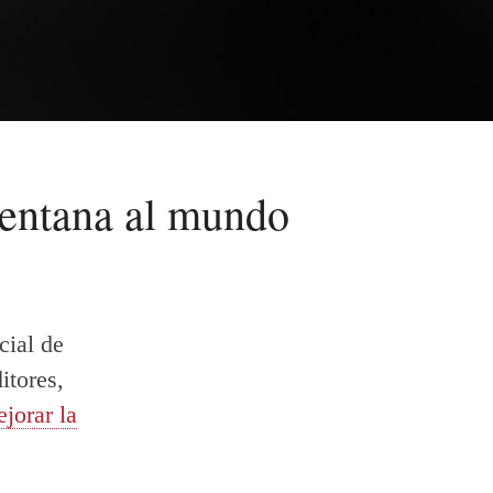
 ventana al mundo
cial de
itores,
jorar la