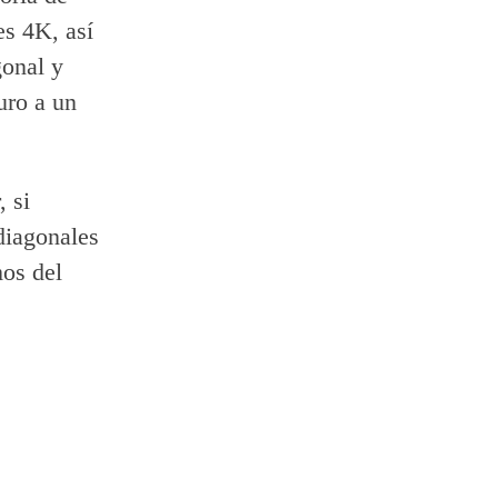
es 4K, así
gonal y
uro a un
, si
 diagonales
mos del