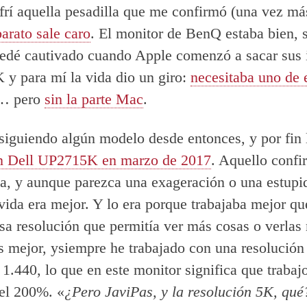
frí aquella pesadilla que me confirmó (una vez má
barato sale caro
. El monitor de BenQ estaba bien, 
uedé cautivado cuando Apple comenzó a sacar sus
K y para mí la vida dio un giro:
necesitaba uno de 
… pero
sin la parte Mac
.
siguiendo algún modelo desde entonces, y por fin 
n Dell UP2715K en marzo de 2017
. Aquello confi
a, y aunque parezca una exageración o una estupi
 vida era mejor. Y lo era porque trabajaba mejor q
esa resolución que permitía ver más cosas o verlas
as mejor, ysiempre he trabajado con una resolución
 1.440, lo que en este monitor significa que trabaj
el 200%. «
¿Pero JaviPas, y la resolución 5K, qué