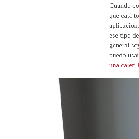
Cuando com
que casi t
aplicacion
ese tipo d
general so
puedo usar
una cajeti