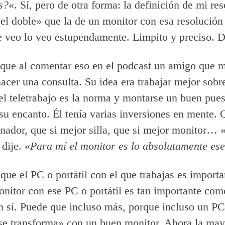
s?
«. Sí, pero de otra forma: la definición de mi re
el doble» que la de un monitor con esa resolución 
e veo lo veo estupendamente. Limpito y preciso. D
 que al comentar eso en el podcast un amigo que 
acer una consulta. Su idea era trabajar mejor sobr
el teletrabajo es la norma y montarse un buen pues
 su encanto. Él tenía varias inversiones en mente. 
nador, que si mejor silla, que si mejor monitor… 
 dije. «
Para mí el monitor es lo absolutamente ese
que el PC o portátil con el que trabajas es importa
nitor con ese PC o portátil es tan importante com
 sí. Puede que incluso más, porque incluso un PC 
e transforma» con un buen monitor. Ahora la may