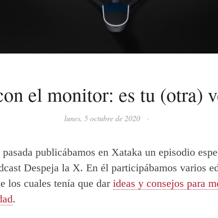
on el monitor: es tu (otra)
lunes, 5 octubre de 2020
·
pasada publicábamos en Xataka un episodio espe
dcast Despeja la X. En él participábamos varios ed
e los cuales tenía que dar
ideas y consejos para me
dad
.