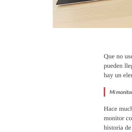
Que no use
pueden lle
hay un ele
Mi monitor
Hace mucho
monitor co
historia d