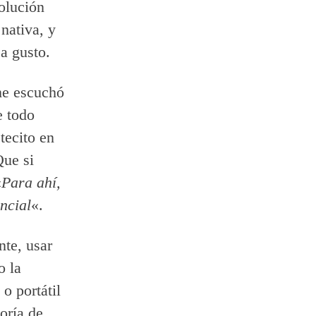
solución
nativa, y
a gusto.
me escuchó
e todo
tecito en
Que si
«
Para ahí,
ncial
«.
nte, usar
o la
o portátil
oría de