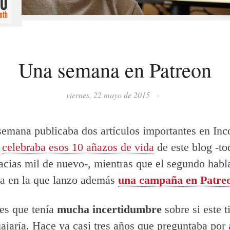
Una semana en Patreon
viernes, 22 mayo de 2015
·
emana publicaba dos artículos importantes en Inco
o
celebraba esos 10 añazos de vida
de este blog -to
racias mil de nuevo-, mientras que el segundo habl
a en la que lanzo además
una campaña en Patre
es que tenía
mucha incertidumbre
sobre si este t
uajaría. Hace ya casi tres años que preguntaba por 