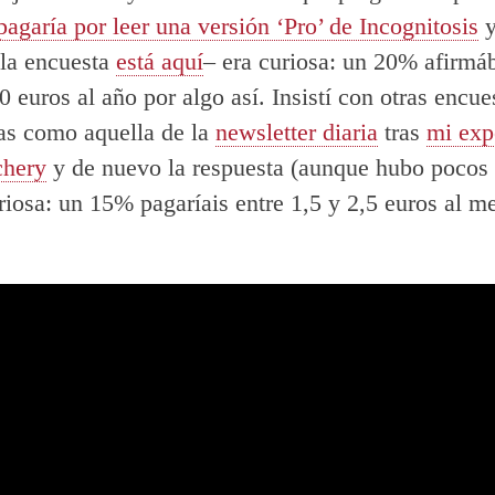
pagaría por leer una versión ‘Pro’ de Incognitosis
y
-la encuesta
está aquí
– era curiosa: un 20% afirmá
0 euros al año por algo así. Insistí con otras encue
as como aquella de la
newsletter diaria
tras
mi exp
chery
y de nuevo la respuesta (aunque hubo pocos 
riosa: un 15% pagaríais entre 1,5 y 2,5 euros al m