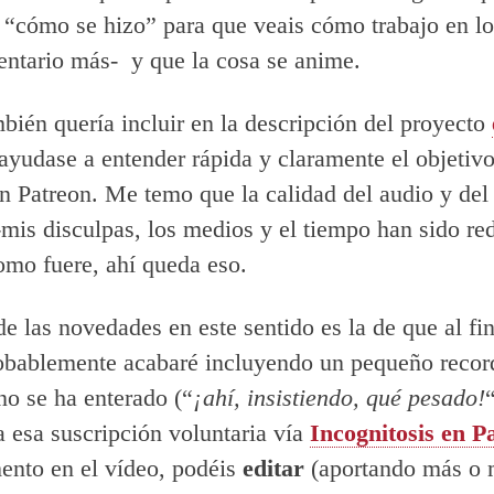
l “cómo se hizo” para que veais cómo trabajo en lo
ntario más- y que la cosa se anime.
bién quería incluir en la descripción del proyecto
yudase a entender rápida y claramente el objetivo
 Patreon. Me temo que la calidad del audio y del
-mis disculpas, los medios y el tiempo han sido re
omo fuere, ahí queda eso.
de las novedades en este sentido es la de que al fi
obablemente acabaré incluyendo un pequeño record
 no se ha enterado (“
¡ahí, insistiendo, qué pesado!
a esa suscripción voluntaria vía
Incognitosis en P
nto en el vídeo, podéis
editar
(aportando más o 