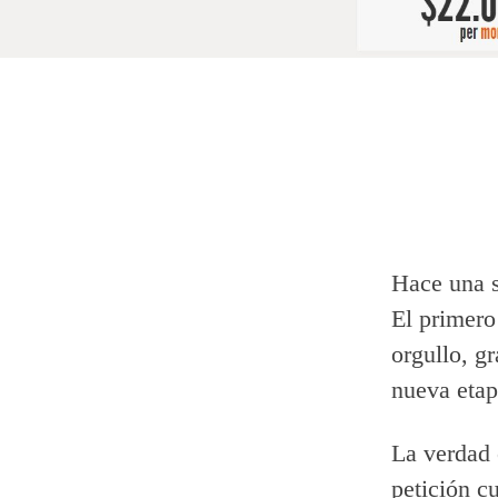
Hace una s
El primer
orgullo, g
nueva etap
La verdad 
petición c