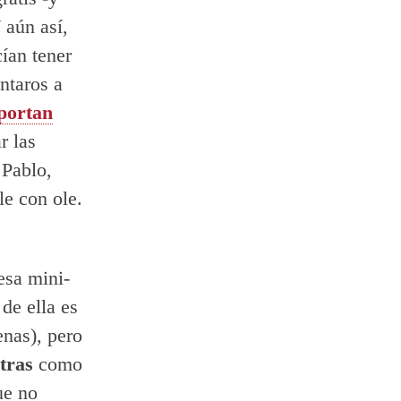
 aún así,
ían tener
ntaros a
portan
r las
 Pablo,
le con ole.
esa mini-
 de ella es
enas), pero
tras
como
ue no