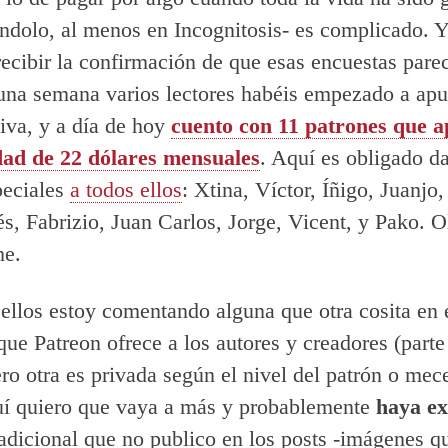
éndolo, al menos en Incognitosis- es complicado. Y
ecibir la confirmación de que esas encuestas parec
una semana varios lectores habéis empezado a apu
tiva, y a día de hoy
cuento con 11 patrones que a
dad de 22 dólares mensuales
. Aquí es obligado da
peciales
a todos ellos
: Xtina, Víctor, Íñigo, Juanjo,
s, Fabrizio, Juan Carlos, Jorge, Vicent, y Pako. O
he.
ellos estoy comentando alguna que otra cosita en 
que Patreon ofrece a los autores y creadores (parte
ero otra es privada según el nivel del patrón o mec
uí quiero que vaya a más y probablemente
haya ex
adicional que no publico en los posts -imágenes q