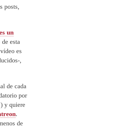
s posts,
es un
 de esta
 vídeo es
ducidos-,
nal de cada
atorio por
“) y quiere
atreon
.
menos de