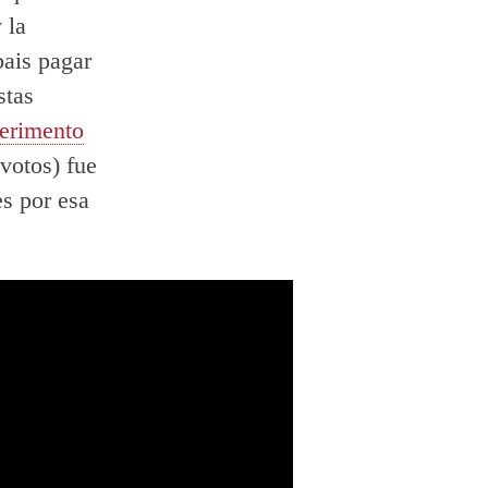
 la
bais pagar
stas
erimento
votos) fue
es por esa