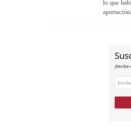
lo que hab
aportación
Susc
¡Recibe 
Escribe
tu
correo
electróni