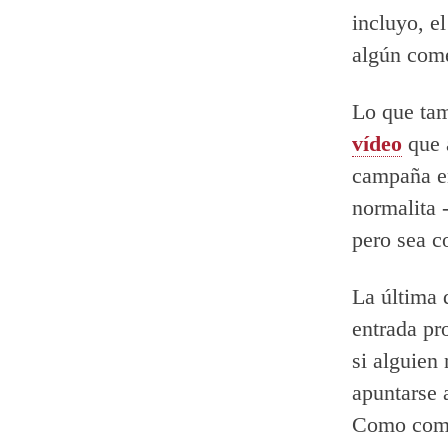
incluyo, e
algún come
Lo que tam
vídeo
que a
campaña en
normalita 
pero sea c
La última 
entrada pr
si alguien
apuntarse 
Como come