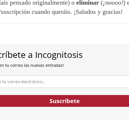
íais pensado originalmente) o
eliminar
(
¡noooo!
) 
/suscripción cuando queráis. ¡Saludos y gracias!
ríbete a Incognitosis
en tu correo las nuevas entradas!
co...
Suscríbete