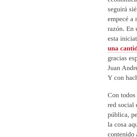
seguirá si
empecé a r
razón. En 
esta inicia
una canti
gracias es
Juan André
Y con hac
Con todos 
red social 
pública, p
la cosa aq
contenido 