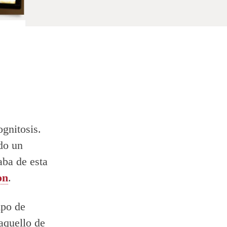
gnitosis.
do un
aba de esta
on
.
ipo de
aquello de