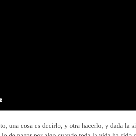
o, una cosa es decirlo, y otra hacerlo, y dada la s
lo de pagar por algo cuando toda la vida ha sido g