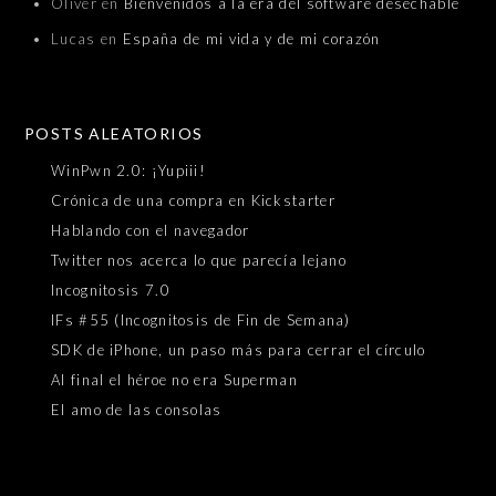
Oliver
en
Bienvenidos a la era del software desechable
Lucas
en
España de mi vida y de mi corazón
POSTS ALEATORIOS
WinPwn 2.0: ¡Yupiii!
Crónica de una compra en Kickstarter
Hablando con el navegador
Twitter nos acerca lo que parecía lejano
Incognitosis 7.0
IFs #55 (Incognitosis de Fin de Semana)
SDK de iPhone, un paso más para cerrar el círculo
Al final el héroe no era Superman
El amo de las consolas