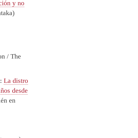
ción y no
taka)
on / The
u:
La distro
años desde
ién en