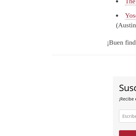
The
Yos
(Austi
¡Buen find
Susc
¡Recibe 
Escribe
tu
correo
electróni