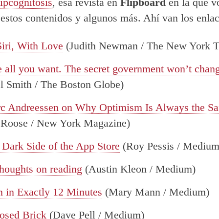
ipcognitosis
, esa revista en
Flipboard
en la que v
estos contenidos y algunos más. Ahí van los enlac
Siri, With Love
(Judith Newman / The New York T
e all you want. The secret government won’t chan
l Smith / The Boston Globe)
c Andreessen on Why Optimism Is Always the Saf
 Roose / New York Magazine)
 Dark Side of the App Store
(Roy Pessis / Medium
thoughts on reading
(Austin Kleon / Medium)
n in Exactly 12 Minutes
(Mary Mann / Medium)
osed Brick
(Dave Pell / Medium)