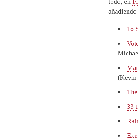
todo, en
Fl
añadiendo 
To 
Vot
Michae
Mar
(Kevin
The
33 
Rai
Exp