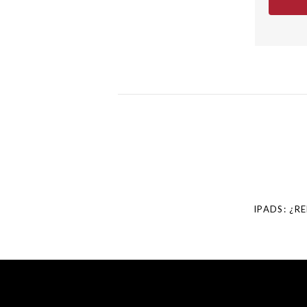
Post
navigation
IPADS: ¿R
SKIP TO CONTENT