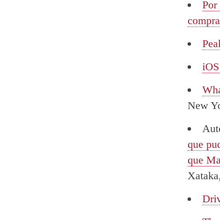
Por
compra 
Pea
iOS
Wha
New Yo
Aut
que pu
que Mar
Xataka
Driv