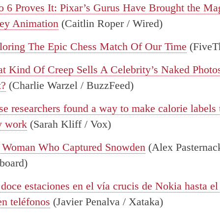
o 6 Proves It: Pixar’s Gurus Have Brought the Ma
ney Animation
(Caitlin Roper / Wired)
loring The Epic Chess Match Of Our Time
(FiveTh
t Kind Of Creep Sells A Celebrity’s Naked Photo
t?
(Charlie Warzel / BuzzFeed)
se researchers found a way to make calorie labels 
y work
(Sarah Kliff / Vox)
 Woman Who Captured Snowden
(Alex Pasternack
board)
doce estaciones en el vía crucis de Nokia hasta el 
n teléfonos
(Javier Penalva / Xataka)