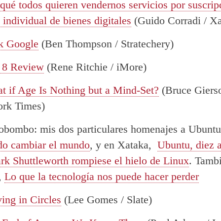
 qué todos quieren vendernos servicios por suscrip
individual de bienes digitales
(Guido Corradi / Xa
k Google
(Ben Thompson / Stratechery)
 8 Review
(Rene Ritchie / iMore)
t if Age Is Nothing but a Mind-Set?
(Bruce Giers
rk Times)
obombo: mis dos particulares homenajes a Ubunt
do cambiar el mundo
, y en Xataka,
Ubuntu, diez 
k Shuttleworth rompiese el hielo de Linux
. Tamb
,
Lo que la tecnología nos puede hacer perder
ing in Circles
(Lee Gomes / Slate)