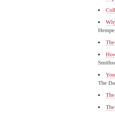
Col
Why
Hempel
The
How
Smiths
You
The Da
The
The