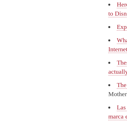
Her
to Dis
Exp
Wha
Interne
The
actuall
The
Mother
Las 
marca e