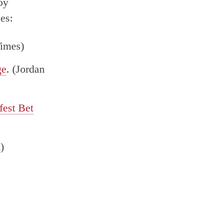
oy
es:
imes)
ge
. (Jordan
est Bet
)