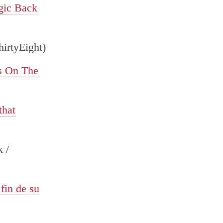
gic Back
irtyEight)
s On The
that
 /
fin de su