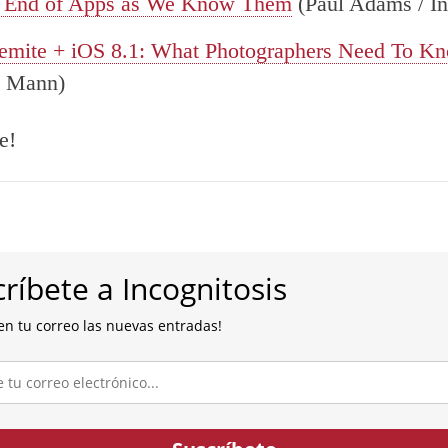
 End of Apps as We Know Them
(Paul Adams / In
emite + iOS 8.1: What Photographers Need To K
n Mann)
e!
ríbete a Incognitosis
en tu correo las nuevas entradas!
co...