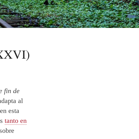
XXXVI)
e fin de
adapta al
en esta
os
tanto en
sobre