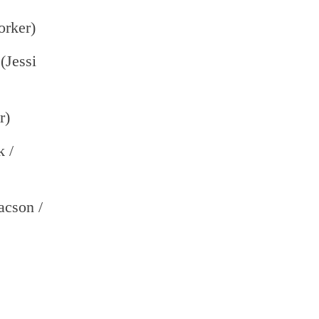
orker)
(Jessi
er)
k /
acson /