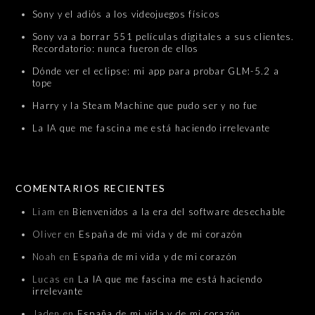
Sony y el adiós a los videojuegos físicos
Sony va a borrar 551 películas digitales a sus clientes.
Recordatorio: nunca fueron de ellos
Dónde ver el eclipse: mi app para probar GLM-5.2 a
tope
Harry y la Steam Machine que pudo ser y no fue
La IA que me fascina me está haciendo irrelevante
COMENTARIOS RECIENTES
Liam
en
Bienvenidos a la era del software desechable
Oliver
en
España de mi vida y de mi corazón
Noah
en
España de mi vida y de mi corazón
Lucas
en
La IA que me fascina me está haciendo
irrelevante
Jaden
en
España de mi vida y de mi corazón