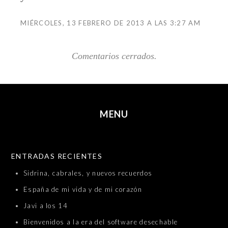
MIÉRCOLES, 13 FEBRERO DE 2013 A LAS 3:27 AM
Comentarios cerrados.
MENU
SKIP TO CONTENT
ENTRADAS RECIENTES
Sidrina, cabrales, y nuevos recuerdos
España de mi vida y de mi corazón
Javi a los 14
Bienvenidos a la era del software desechable