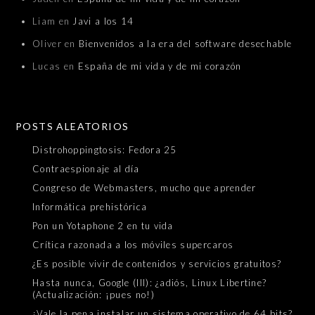
Liam
en
Javi a los 14
Oliver
en
Bienvenidos a la era del software desechable
Lucas
en
España de mi vida y de mi corazón
POSTS ALEATORIOS
Distrohoppingtosis: Fedora 25
Contraespionaje al día
Congreso de Webmasters, mucho que aprender
Informática prehistórica
Pon un Yotaphone 2 en tu vida
Crítica razonada a los móviles supercaros
¿Es posible vivir de contenidos y servicios gratuitos?
Hasta nunca, Google (III): ¿adiós, Linux Libertine?
(Actualización: ¡pues no!)
¿Vale la pena instalar un sistema operativo de 64 bits?