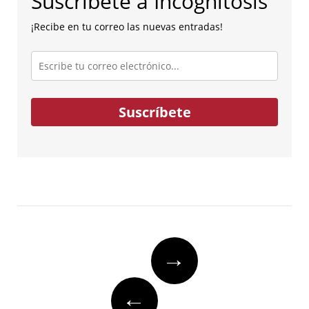
Suscríbete a Incognitosis
¡Recibe en tu correo las nuevas entradas!
Escribe
tu
correo
electrónico...
Suscríbete
Post
→
navigation
←