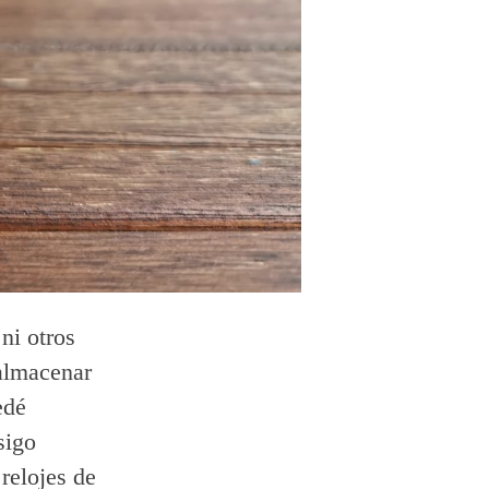
ni otros
 almacenar
edé
sigo
 relojes de