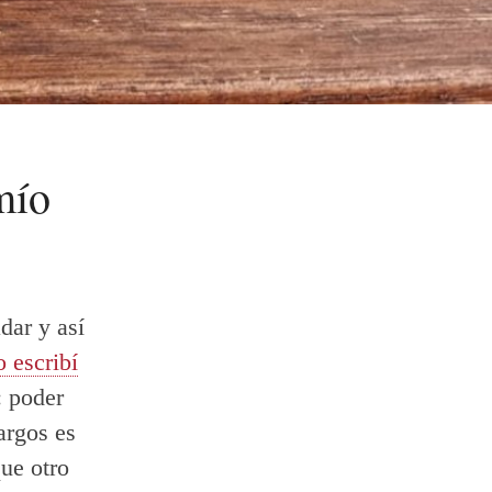
mío
dar y así
 escribí
 poder
argos es
que otro