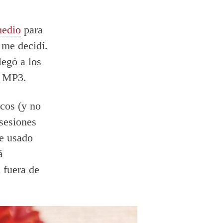
medio
para
 me decidí.
legó a los
r MP3.
cos (y no
 sesiones
He usado
á
 fuera de