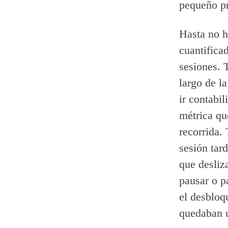
pequeño p
Hasta no 
cuantifica
sesiones. 
largo de l
ir contabi
métrica qu
recorrida. 
sesión tar
que desliza
pausar o p
el desbloq
quedaban u