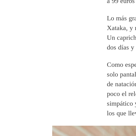
a 99 euros
Lo más gra
Xataka, y 
Un caprich
dos días y
Como esper
solo pantal
de natació
poco el rel
simpático 
los que lle