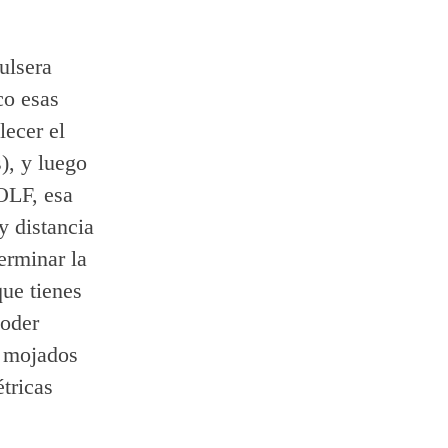
ulsera
co esas
lecer el
), y luego
OLF, esa
y distancia
terminar la
que tienes
poder
s mojados
tricas