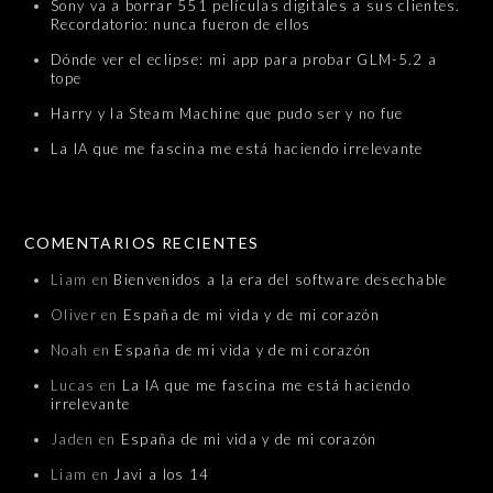
Sony va a borrar 551 películas digitales a sus clientes.
Recordatorio: nunca fueron de ellos
Dónde ver el eclipse: mi app para probar GLM-5.2 a
tope
Harry y la Steam Machine que pudo ser y no fue
La IA que me fascina me está haciendo irrelevante
COMENTARIOS RECIENTES
Liam
en
Bienvenidos a la era del software desechable
Oliver
en
España de mi vida y de mi corazón
Noah
en
España de mi vida y de mi corazón
Lucas
en
La IA que me fascina me está haciendo
irrelevante
Jaden
en
España de mi vida y de mi corazón
Liam
en
Javi a los 14