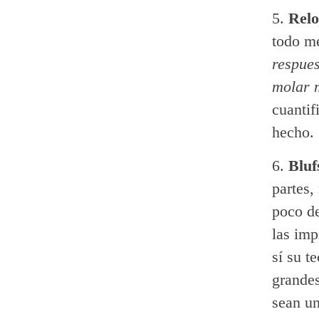
Relo
todo me
respues
molar m
cuantif
hecho.
Bluf
partes,
poco de
las imp
sí su t
grande
sean un