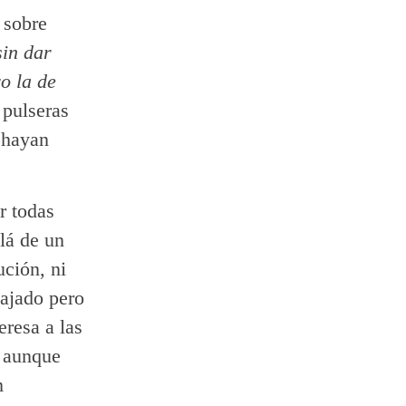
y sobre
sin dar
o la de
 pulseras
 hayan
r todas
llá de un
ución, ni
uajado pero
eresa a las
s aunque
m