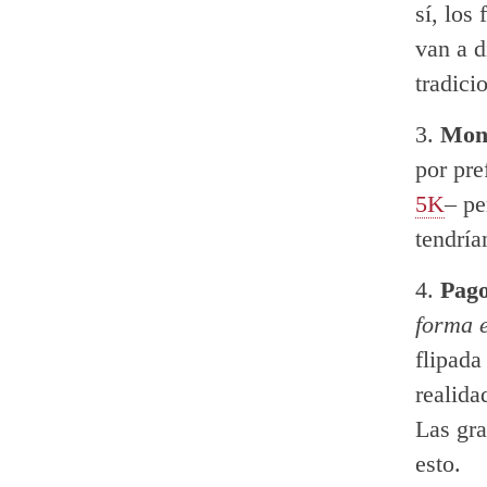
sí, los
van a d
tradici
Mon
por pre
5K
– pe
tendría
Pago
forma 
flipada
realida
Las gra
esto.