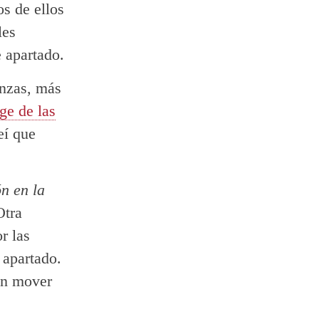
os de ellos
les
 apartado.
anzas, más
ge de las
eí que
ón en la
Otra
r las
 apartado.
en mover