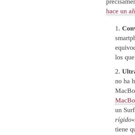
precisamen
hace un a
Con
smartph
equivoq
los que
Ultr
no ha 
MacBook
MacBo
un Surf
rígido
«
tiene q