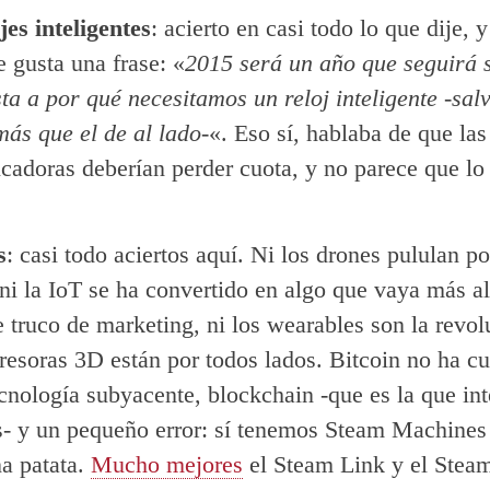
jes inteligentes
: acierto en casi todo lo que dije, 
 gusta una frase: «
2015 será un año que seguirá 
ta a por qué necesitamos un reloj inteligente -salv
ás que el de al lado-
«. Eso sí, hablaba de que las
icadoras deberían perder cuota, y no parece que lo
s
: casi todo aciertos aquí. Ni los drones pululan po
 ni la IoT se ha convertido en algo que vaya más a
 truco de marketing, ni los wearables son la revol
resoras 3D están por todos lados. Bitcoin no ha c
ecnología subyacente, blockchain -que es la que int
s- y un pequeño error: sí tenemos Steam Machine
a patata.
Mucho mejores
el Steam Link y el Stea