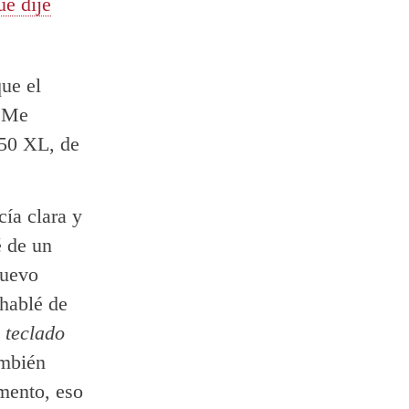
ue dije
que el
. Me
950 XL, de
cía clara y
 de un
nuevo
hablé de
n teclado
mbién
mento, eso