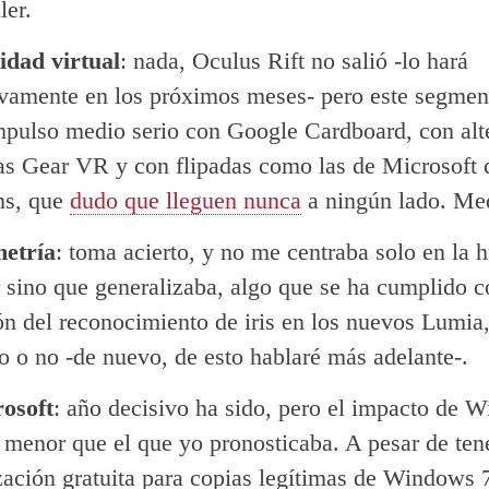
ler.
idad virtual
: nada, Oculus Rift no salió -lo hará
ivamente en los próximos meses- pero este segmen
mpulso medio serio con Google Cardboard, con alt
s Gear VR y con flipadas como las de Microsoft 
ns, que
dudo que lleguen nunca
a ningún lado. Med
etría
: toma acierto, y no me centraba solo en la h
r sino que generalizaba, algo que se ha cumplido c
ón del reconocimiento de iris en los nuevos Lumia,
o o no -de nuevo, de esto hablaré más adelante-.
osoft
: año decisivo ha sido, pero el impacto de 
 menor que el que yo pronosticaba. A pesar de ten
zación gratuita para copias legítimas de Windows 