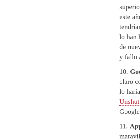
superio
este añ
tendría
lo han 
de nuev
y fallo
Go
claro c
lo harí
Unshut
Google
Ap
maravil