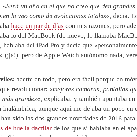
. «
Será un año en el que no creo que den grandes 
ien lo veo como de evoluciones totales
«, decía. L
taba
hace un par de días
con mis razones, pero ad
aba lo del MacBook (de nuevo, lo llamaba MacBo
, hablaba del iPad Pro y decía que «personalmente
» (¡ja!), pero de Apple Watch autónomo nada, ver
iles
: acerté en todo, pero era fácil porque en móv
que revolucionar: «
mejores cámaras, pantallas qu
o más grandes
«, explicaba, y también apuntaba en
a inalámbrica, aunque aquí me dejaba un poco en el
 han sido las dos grandes novedades de 2016 para
s de huella dactilar
de los que sí hablaba en el ap