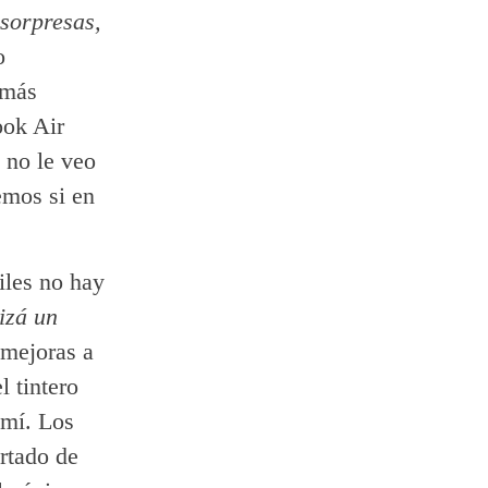
sorpresas,
o
emás
ok Air
 no le veo
emos si en
iles no hay
izá un
 mejoras a
 tintero
 mí. Los
artado de