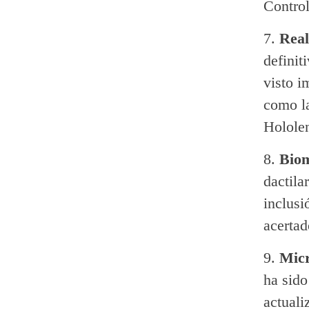
Control
Real
definit
visto i
como la
Holole
Biom
dactila
inclusi
acertad
Micr
ha sido
actuali