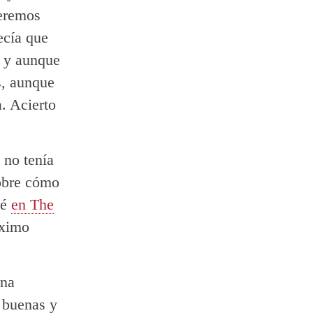
veremos
ecía que
 y aunque
s, aunque
. Acierto
 no tenía
sobre cómo
té
en The
óximo
una
 buenas y