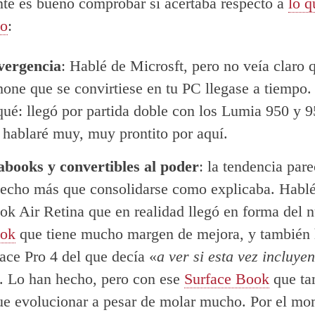
te es bueno comprobar si acertaba respecto a
lo q
ño
:
vergencia
: Hablé de Microsft, pero no veía claro 
one que se convirtiese en tu PC llegase a tiempo
ué: llegó por partida doble con los Lumia 950 y 
 hablaré muy, muy prontito por aquí.
abooks y convertibles al poder
: la tendencia pare
hecho más que consolidarse como explicaba. Hablé
 Air Retina que en realidad llegó en forma del 
ok
que tiene mucho margen de mejora, y también 
ace Pro 4 del que decía «
a ver si esta vez incluye
. Lo han hecho, pero con ese
Surface Book
que ta
ue evolucionar a pesar de molar mucho. Por el mo