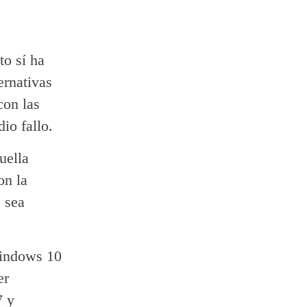
to sí ha
ernativas
con las
io fallo.
uella
on la
 sea
Windows 10
er
7 y