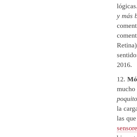
lógicas
y más b
comen
coment
Retina)
sentido
2016.
Móv
mucho 
poquit
la carg
las que
sensore