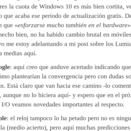
res la cuota de Windows 10 es más bien cortita, 
o que acaba ese periodo de actualización gratis. D
n que «
esforzarse mucho también en el hardware
»
hecho bien, no ha habido cambio brutal en móvile
o me estoy adelantando a mi post sobre los Lumia
 a medias aquí.
ogle
: aquí creo que anduve acertado indicando que
ómo plantearían la convergencia pero con dudas 
an. Está claro que van hacia ese camino -lo comen
, aunque no lo hiciera aquí- y espero que en el pr
 I/O veamos novedades importantes al respecto.
ple
: el reloj tampoco lo ha petado pero no es ning
la (medio acierto), pero aquí muchas predicciones