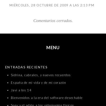
MIÉRCOLES, 28 OCTUBRE DE 2009 A LAS 2:13 PM
Comentarios cerrados.
MENU
SKIP TO CONTENT
ENTRADAS RECIENTES
Sidrina, cabrales, y nuevos recuerdos
España de mi vida y de mi corazón
Javi a los 14
Bienvenidos a la era del software desechable
Sony y el adiós a los videojuegos físicos