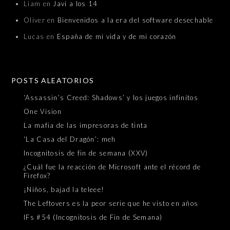
Liam
en
Javi a los 14
Oliver
en
Bienvenidos a la era del software desechable
Lucas
en
España de mi vida y de mi corazón
POSTS ALEATORIOS
‘Assassin’s Creed: Shadows’ y los juegos infinitos
One Vision
La mafia de las impresoras de tinta
‘La Casa del Dragón’: meh
Incognitosis de fin de semana (XXV)
¿Cuál fue la reacción de Microsoft ante el récord de
Firefox?
¡Niños, bajad la teleee!
The Leftovers es la peor serie que he visto en años
IFs #54 (Incognitosis de Fin de Semana)