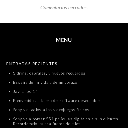
Comentarios cerrados.
MENU
SKIP TO CONTENT
ENTRADAS RECIENTES
Sidrina, cabrales, y nuevos recuerdos
España de mi vida y de mi corazón
Javi a los 14
Bienvenidos a la era del software desechable
Sony y el adiós a los videojuegos físicos
Sony va a borrar 551 películas digitales a sus clientes.
Recordatorio: nunca fueron de ellos