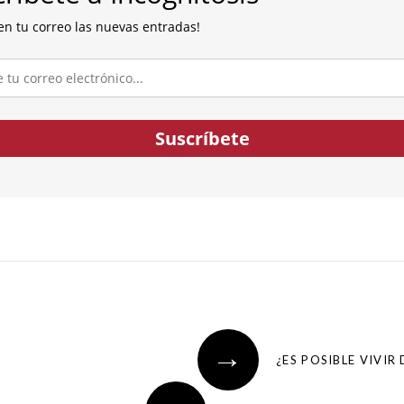
en tu correo las nuevas entradas!
co...
Suscríbete
→
¿ES POSIBLE VIVI