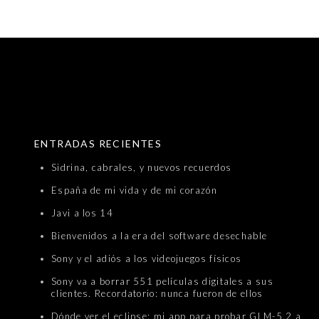
SKIP TO CONTENT
ENTRADAS RECIENTES
Sidrina, cabrales, y nuevos recuerdos
España de mi vida y de mi corazón
Javi a los 14
Bienvenidos a la era del software desechable
Sony y el adiós a los videojuegos físicos
Sony va a borrar 551 películas digitales a sus
clientes. Recordatorio: nunca fueron de ellos
Dónde ver el eclipse: mi app para probar GLM-5.2 a