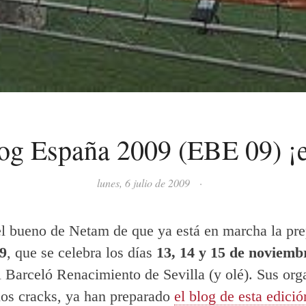
og España 2009 (EBE 09) ¡
lunes, 6 julio de 2009
·
l bueno de Netam de que ya está en marcha la pre
9
, que se celebra los días
13, 14 y 15 de noviemb
l Barceló Renacimiento de Sevilla (y olé). Sus org
os cracks, ya han preparado
el blog de esta edició