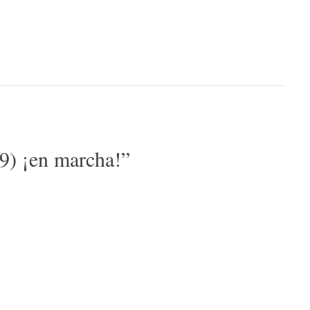
9) ¡en marcha!
”