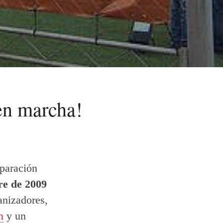
en marcha!
paración
re de 2009
anizadores,
n
y un