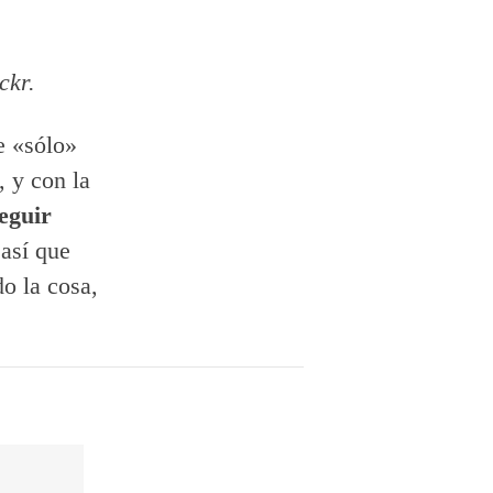
ckr.
e «sólo»
, y con la
eguir
 así que
o la cosa,