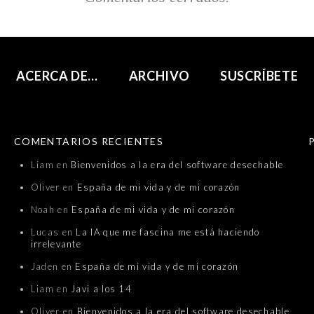
ACERCA DE…
ARCHIVO
SUSCRÍBETE
COMENTARIOS RECIENTES
Liam
en
Bienvenidos a la era del software desechable
Oliver
en
España de mi vida y de mi corazón
Noah
en
España de mi vida y de mi corazón
Lucas
en
La IA que me fascina me está haciendo
irrelevante
Jaden
en
España de mi vida y de mi corazón
Liam
en
Javi a los 14
Oliver
en
Bienvenidos a la era del software desechable