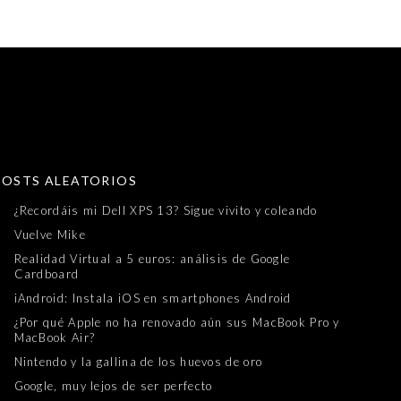
POSTS ALEATORIOS
¿Recordáis mi Dell XPS 13? Sigue vivito y coleando
Vuelve Mike
Realidad Virtual a 5 euros: análisis de Google
Cardboard
iAndroid: Instala iOS en smartphones Android
¿Por qué Apple no ha renovado aún sus MacBook Pro y
MacBook Air?
Nintendo y la gallina de los huevos de oro
Google, muy lejos de ser perfecto