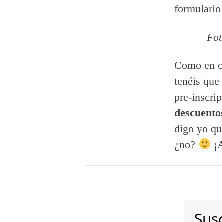
formulario
Fot
Como en oc
tenéis que 
pre-inscri
descuentos
digo yo qu
¿no?
¡A
Susc