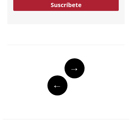
Suscríbete
Post
→
navigation
←