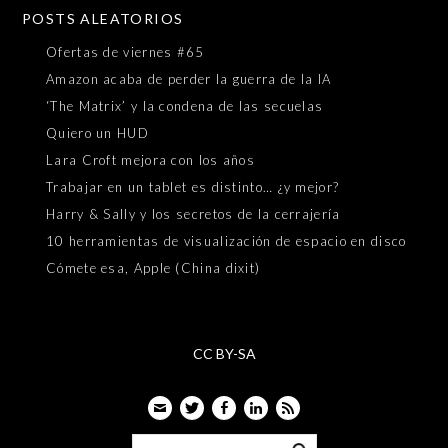
POSTS ALEATORIOS
Ofertas de viernes #65
Amazon acaba de perder la guerra de la IA
‘The Matrix’ y la condena de las secuelas
Quiero un HUD
Lara Croft mejora con los años
Trabajar en un tablet es distinto… ¿y mejor?
Harry & Sally y los secretos de la cerrajería
10 herramientas de visualización de espacio en disco
Cómete esa, Apple (China dixit)
CC BY-SA
Email
Twitter
Facebook
LinkedIn
Feed
Buscar