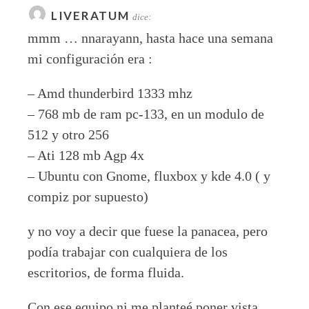
LIVERATUM
dice:
mmm … nnarayann, hasta hace una semana
mi configuración era :
– Amd thunderbird 1333 mhz
– 768 mb de ram pc-133, en un modulo de
512 y otro 256
– Ati 128 mb Agp 4x
– Ubuntu con Gnome, fluxbox y kde 4.0 ( y
compiz por supuesto)
y no voy a decir que fuese la panacea, pero
podía trabajar con cualquiera de los
escritorios, de forma fluida.
Con ese equipo ni me planteé poner vista.