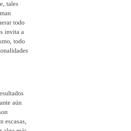
e, tales
laman
nerar todo
s invita a
ismo, todo
ionalidades
esultados
tante aún
son
án escasas,
r algo más