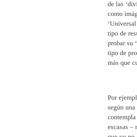
de las ‘di
como imáge
‘Universal
tipo de re
probar su 
tipo de pr
más que cu
Por ejempl
según una 
contempla 
escasas – 
que yo no 