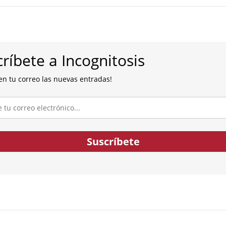
ríbete a Incognitosis
en tu correo las nuevas entradas!
co...
Suscríbete