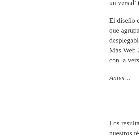
universal’ 
El diseño 
que agrupa
desplegabl
Más Web 2.
con la ver
Antes…
Los result
nuestros t