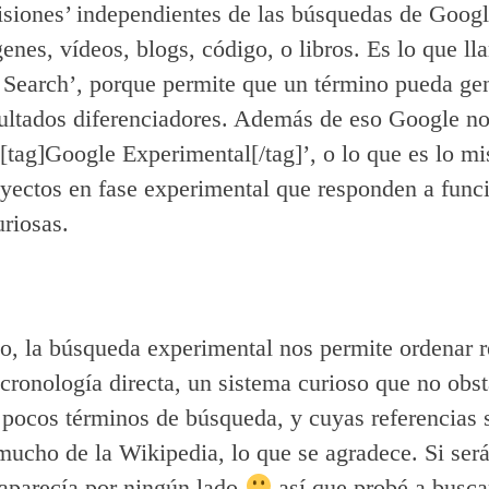
visiones’ independientes de las búsquedas de Googl
nes, vídeos, blogs, código, o libros. Es lo que l
 Search’, porque permite que un término pueda ge
sultados diferenciadores. Además de eso Google no
‘[tag]Google Experimental[/tag]’, o lo que es lo m
oyectos en fase experimental que responden a func
riosas.
o, la búsqueda experimental nos permite ordenar r
cronología directa, un sistema curioso que no obs
pocos términos de búsqueda, y cuyas referencias 
mucho de la Wikipedia, lo que se agradece. Si ser
aparecía por ningún lado
así que probé a busca