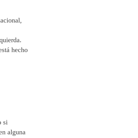
acional,
quierda.
 está hecho
 si
 en alguna