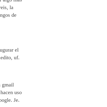
eis, la
angos de
ugurar el
dito, uf.
n gmail
 hacen uso
oogle. Je.