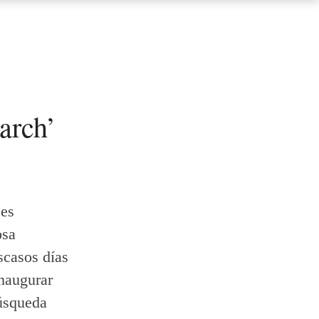
arch’
 es
osa
scasos días
inaugurar
búsqueda