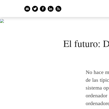
Email
Twitter
Facebook
LinkedIn
Feed
El futuro: 
No hace m
de las típi
sistema ope
ordenador 
ordenadore