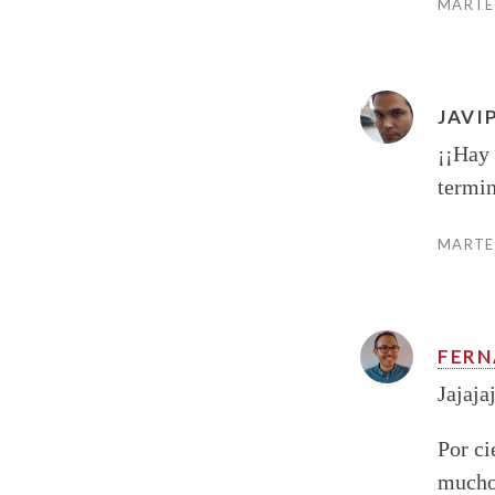
MARTES
JAVI
¡¡Hay 
term
MARTES
FER
Jajaja
Por ci
mucho 