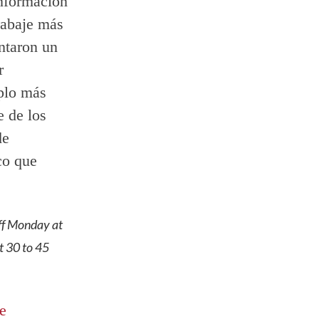
información
rabaje más
ntaron un
r
mplo más
e de los
de
co que
off Monday at
t 30 to 45
te