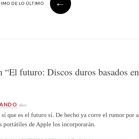
←
TIMO DE LO ÚLTIMO
n “
El futuro: Discos duros basados e
NANDO
dice:
, sí que es el futuro sí. De hecho ya corre el rumor por a
s portátiles de Apple los incorporarán.