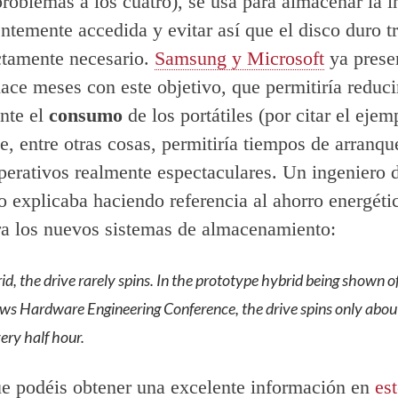
 problemas a los cuatro), se usa para almacenar la 
ntemente accedida y evitar así que el disco duro t
ictamente necesario.
Samsung y Microsoft
ya prese
hace meses con este objetivo, que permitiría reduci
nte el
consumo
de los portátiles (por citar el eje
e, entre otras cosas, permitiría tiempos de arranqu
perativos realmente espectaculares. Un ingeniero 
 explicaba haciendo referencia al ahorro energéti
a los nuevos sistemas de almacenamiento:
rid, the drive rarely spins. In the prototype hybrid being shown 
s Hardware Engineering Conference, the drive spins only abou
ery half hour.
ue podéis obtener una excelente información en
es