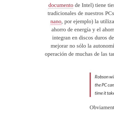
documento
de Intel) tiene t
tradicionales de nuestros PC
nano
, por ejemplo) la utili
ahorro de energía y el ahor
integran en discos duros d
mejorar no sólo la autonomí
operación de muchas de las ta
Robson wil
the PC can 
time it tak
Obviamente