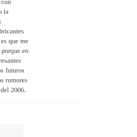
 con
 la
a
bricantes
 es que me
, porque en
resantes
os futuros
mos rumores
 del 2006.