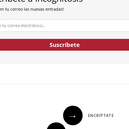
en tu correo las nuevas entradas!
co...
Suscríbete
→
ENCRÍPTATE