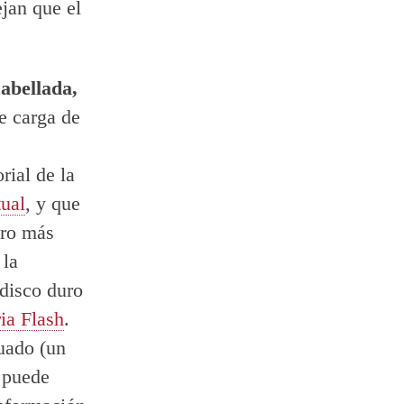
jan que el
abellada,
e carga de
rial de la
ual
, y que
uro más
la
 disco duro
a Flash
.
uado (un
 puede