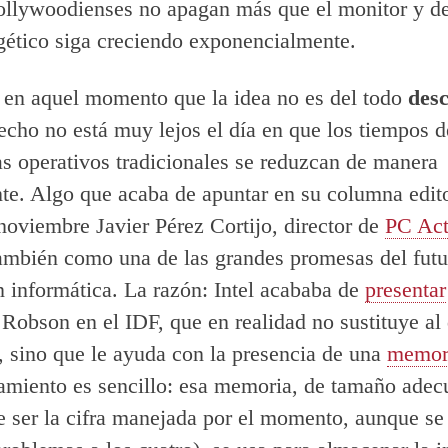
ollywoodienses no apagan más que el monitor y de
gético siga creciendo exponencialmente.
 en aquel momento que la idea no es del todo
desc
echo no está muy lejos el día en que los tiempos d
as operativos tradicionales se reduzcan de manera
te. Algo que acaba de apuntar en su columna edito
 noviembre Javier Pérez Cortijo, director de
PC Act
ambién como una de las grandes promesas del fut
 informática. La razón: Intel acababa de
presentar
 Robson en el IDF, que en realidad no sustituye al
l, sino que le ayuda con la presencia de una
memori
amiento es sencillo: esa memoria, de tamaño adec
e ser la cifra manejada por el momento, aunque se