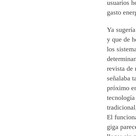
usuarios h
gasto ener
Ya sugería
y que de h
los sistem
determinan
revista de
señalaba t
próximo en
tecnología
tradiciona
El funcion
giga parec