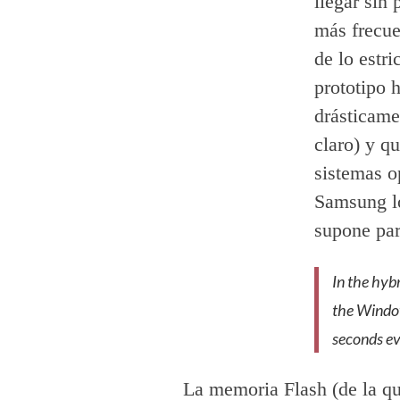
llegar sin
más frecue
de lo estr
prototipo 
drásticame
claro) y qu
sistemas o
Samsung lo
supone par
In the hyb
the Window
seconds ev
La memoria Flash (de la q