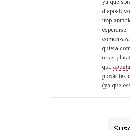
ya que son
dispositiv
implantaci
esperarse,
comenzaran
quiera con
otras plat
que
apunt
portátiles
(ya que es
Susc