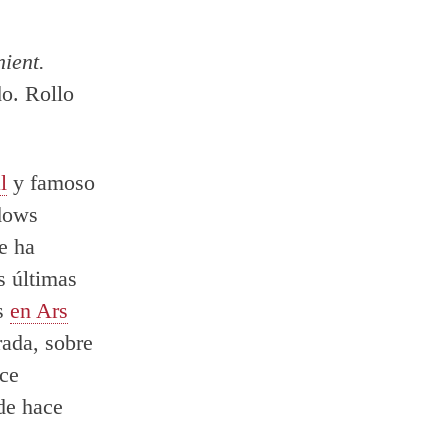
ient.
do. Rollo
l
y famoso
dows
e ha
s últimas
as
en Ars
rada, sobre
ace
de hace