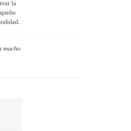
erar la
equeño
modidad.
ca mucho