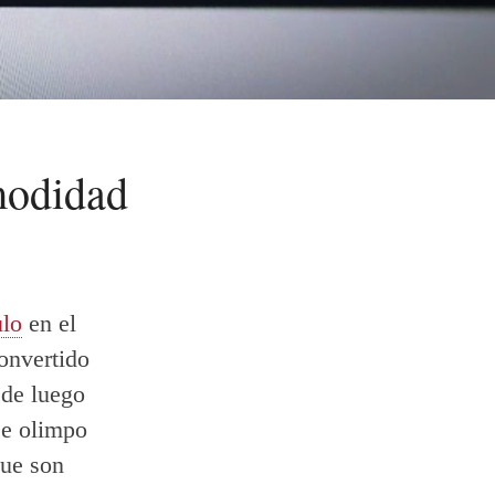
modidad
ulo
en el
onvertido
sde luego
se olimpo
que son