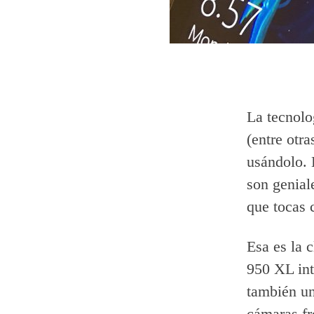
La tecnolo
(entre otr
usándolo. 
son geniale
que tocas 
Esa es la 
950 XL int
también un 
cámaras fr