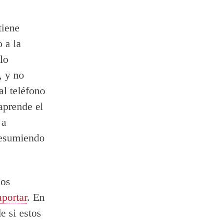
tiene
 a la
lo
, y no
al teléfono
 aprende el
 a
resumiendo
sos
portar
. En
e si estos