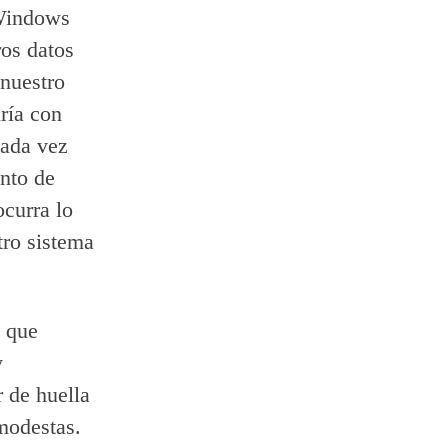
 Windows
os datos
 nuestro
iría con
cada vez
ento de
curra lo
tro sistema
o que
y
 de huella
modestas.