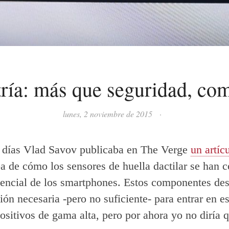
ría: más que seguridad, co
lunes, 2 noviembre de 2015
·
 días Vlad Savov publicaba en The Verge
un artíc
a de cómo los sensores de huella dactilar se han c
sencial de los smartphones. Estos componentes de
ión necesaria -pero no suficiente- para entrar en e
positivos de gama alta, pero por ahora yo no diría 