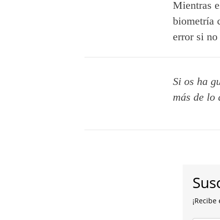
Mientras e
biometría 
error si n
Si os ha g
más de lo 
Susc
¡Recibe 