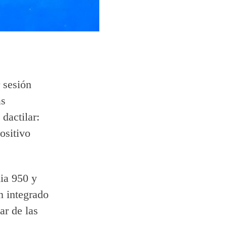
 sesión
ás
dactilar:
ositivo
mia 950 y
n integrado
ar de las