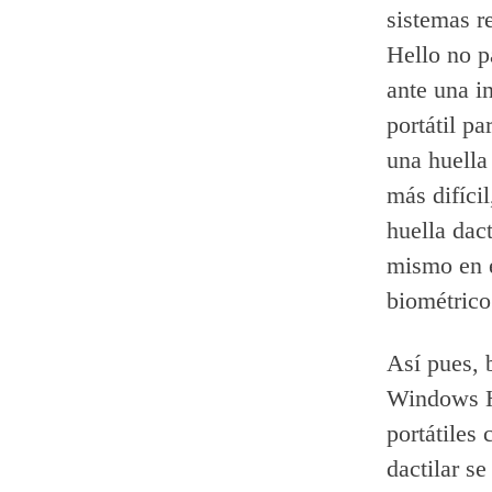
sistemas r
Hello no p
ante una i
portátil pa
una huella
más difíci
huella dac
mismo en e
biométrico
Así pues, 
Windows H
portátiles
dactilar s