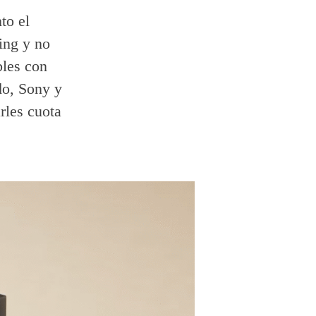
to el
ing y no
bles con
do, Sony y
rles cuota