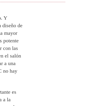
o. Y
 diseño de
na mayor
s potente
 con las
n el salón
ar a una
C no hay
tante es
a a la