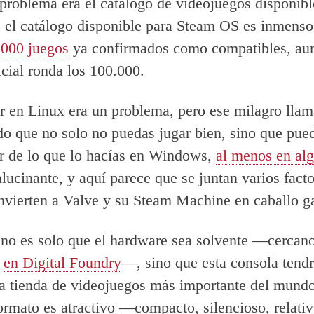
El problema era el catálogo de videojuegos disponibl
e el catálogo disponible para Steam OS es inmens
.000 juegos
ya confirmados como compatibles, au
icial ronda los 100.000.
r en Linux era un problema, pero ese milagro lla
do que no solo no puedas jugar bien, sino que pue
r de lo que lo hacías en Windows,
al menos en al
alucinante, y aquí parece que se juntan varios fact
nvierten a Valve y su Steam Machine en caballo g
no es solo que el hardware sea solvente —cercano
n
en Digital Foundry
—, sino que esta consola tend
la tienda de videojuegos más importante del mund
formato es atractivo —compacto, silencioso, relati