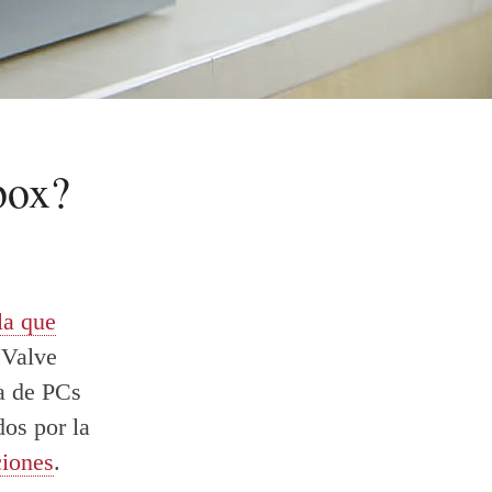
box?
la que
 Valve
a de PCs
os por la
ciones
.