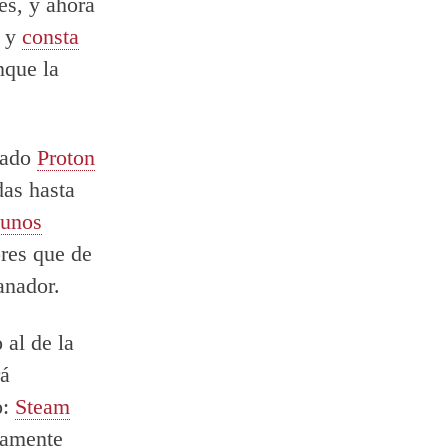
es, y ahora
o y
consta
nque la
mado
Proton
das hasta
gunos
ores que de
anador.
 al de la
rá
o:
Steam
vamente