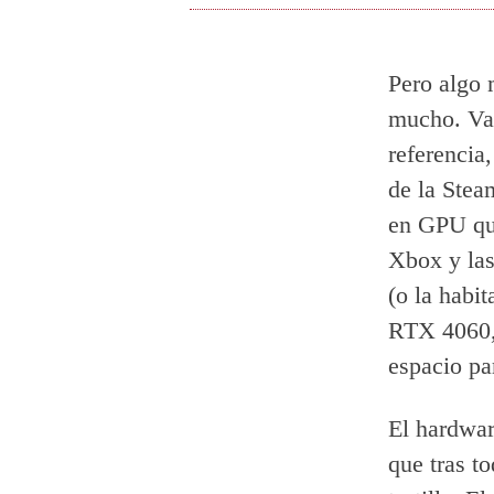
Pero algo 
mucho. Val
referencia
de la Stea
en GPU que
Xbox y las
(o la habi
RTX 4060,
espacio p
El hardwar
que tras t