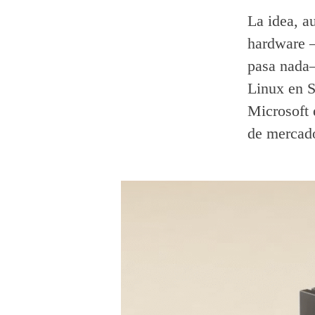
La idea, a
hardware —
pasa nada—
Linux en S
Microsoft 
de mercad