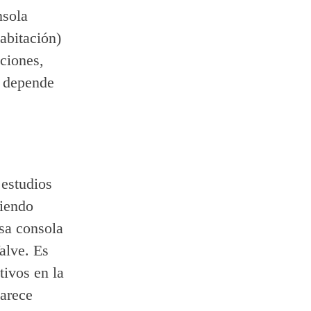
nsola
abitación)
ciones,
o depende
estudios
niendo
sa consola
alve. Es
ivos en la
parece