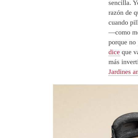
sencilla. 
razón de q
cuando pil
—como me 
porque no 
dice
que va
más invert
Jardines a