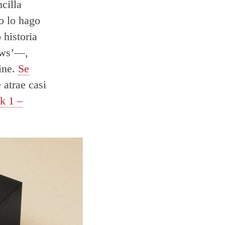
cilla
o lo hago
 historia
ows’—,
ine.
Se
 atrae casi
k 1 –