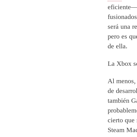
eficiente—
fusionados
será una r
pero es qu
de ella.
La Xbox s
Al menos, 
de desarro
también Ga
probableme
cierto que
Steam Mach