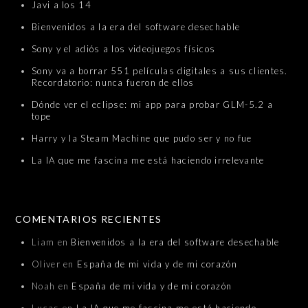
Javi a los 14
Bienvenidos a la era del software desechable
Sony y el adiós a los videojuegos físicos
Sony va a borrar 551 películas digitales a sus clientes.
Recordatorio: nunca fueron de ellos
Dónde ver el eclipse: mi app para probar GLM-5.2 a
tope
Harry y la Steam Machine que pudo ser y no fue
La IA que me fascina me está haciendo irrelevante
COMENTARIOS RECIENTES
Liam
en
Bienvenidos a la era del software desechable
Oliver
en
España de mi vida y de mi corazón
Noah
en
España de mi vida y de mi corazón
Lucas
en
La IA que me fascina me está haciendo