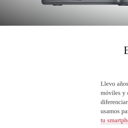
Llevo años
móviles y 
diferencia
usamos par
tu smartp