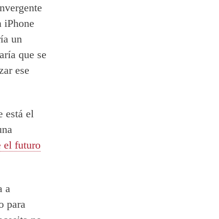
onvergente
n iPhone
ía un
aría que se
zar ese
 está el
una
 el futuro
a a
o para