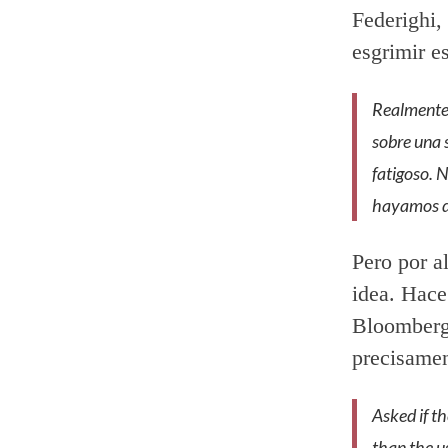
Federighi,
esgrimir e
Realmente 
sobre una 
fatigoso. 
hayamos di
Pero por a
idea. Hac
Bloomberg 
precisamen
Asked if th
than the u