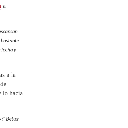
a
a
descansan
o bastante
a fecha y
as a la
 de
 lo hacía
y?” Better