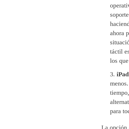
operati
soporte
hacien
ahora p
situaci
táctil 
los que
iPad
menos. 
tiempo,
alterna
para to
La opción 