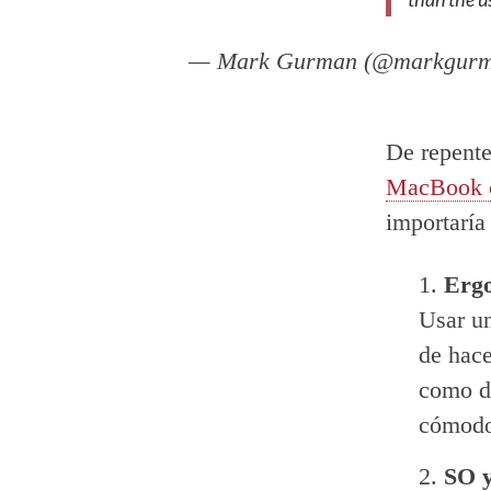
— Mark Gurman (@markgur
De repente
MacBook co
importarí
Erg
Usar un
de hace
como de
cómodo
SO y