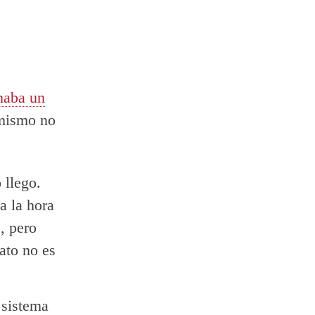
naba un
 mismo no
 llego.
a la hora
, pero
ato no es
 sistema