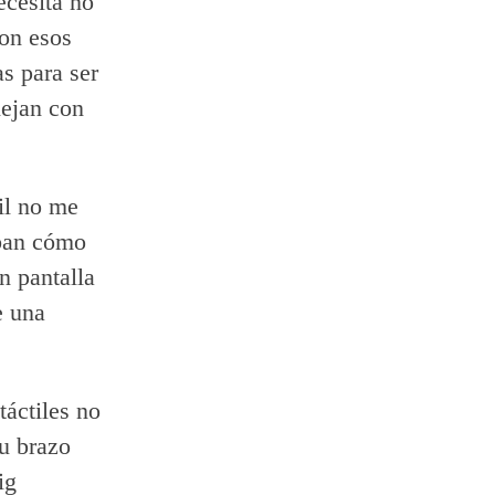
ecesita no
con esos
s para ser
nejan con
il no me
an cómo
n pantalla
e una
táctiles no
tu brazo
ig