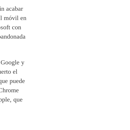
in acabar
el móvil en
soft con
abandonada
 Google y
erto el
 que puede
 Chrome
pple, que