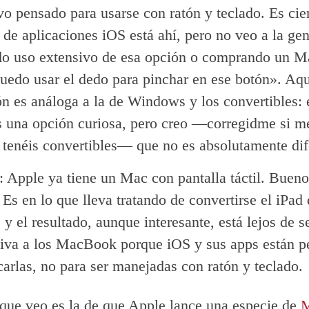
vo pensado para usarse con ratón y teclado. Es cie
 de aplicaciones iOS está ahí, pero no veo a la gen
do uso extensivo de esa opción o comprando un M
uedo usar el dedo para pinchar en ese botón». Aqu
ón es análoga a la de Windows y los convertibles: 
es una opción curiosa, pero creo —corregidme si 
 tenéis convertibles— que no es absolutamente dif
: Apple ya tiene un Mac con pantalla táctil. Buen
Es en lo que lleva tratando de convertirse el iPad
 y el resultado, aunque interesante, está lejos de s
tiva a los MacBook porque iOS y sus apps están 
carlas, no para ser manejadas con ratón y teclado.
que veo es la de que Apple lance una especie de
M