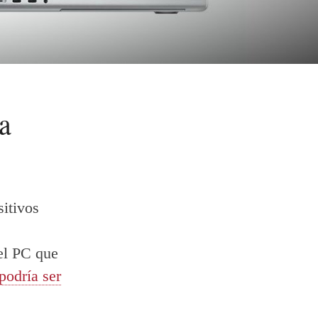
a
sitivos
 el PC que
podría ser