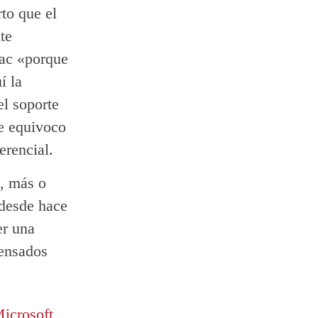
rto que el
te
ac «porque
í la
el soporte
me equivoco
erencial.
o, más o
 desde hace
er una
pensados
icrosoft