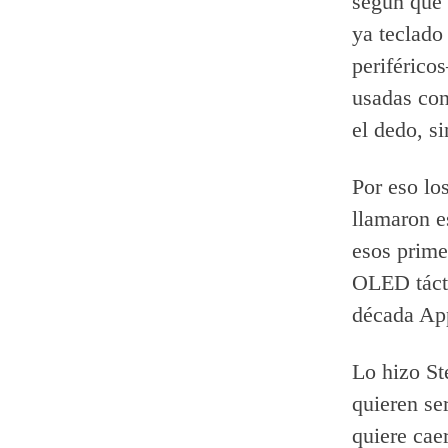
según qué 
ya teclado
periférico
usadas con
el dedo, s
Por eso lo
llamaron e
esos prime
OLED tácti
década App
Lo hizo St
quieren se
quiere cae