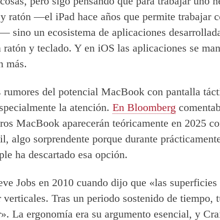
cosas, pero sigo pensando que para trabajar uno n
 y ratón —el iPad hace años que permite trabajar 
s— sino un ecosistema de aplicaciones desarrollada
 ratón y teclado. Y en iOS las aplicaciones se ma
in más.
s rumores del potencial MacBook con pantalla táct
specialmente la atención.
En Bloomberg
comentab
ros MacBook aparecerán teóricamente en 2025 co
l, algo sorprendente porque durante prácticament
le ha descartado esa opción.
eve Jobs en 2010 cuando dijo que «las superficies 
r verticales. Tras un periodo sostenido de tiempo, 
r». La ergonomía era su argumento esencial, y Cra