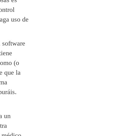
ontrol
aga uso de
u software
tiene
nomo (o
e que la
ema
puráis.
ra un
tra
l médico