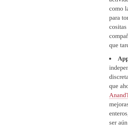
como la
para t
cositas
compañ
que ta
App
indepen
discret
que ah
Anand
mejora
entero
ser aún