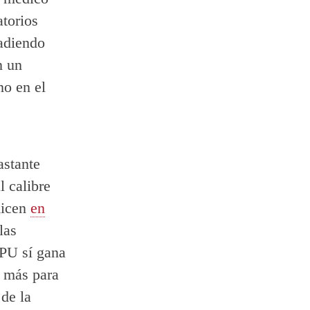
atorios
adiendo
n un
o en el
astante
l calibre
dicen
en
las
PU sí gana
 más para
de la