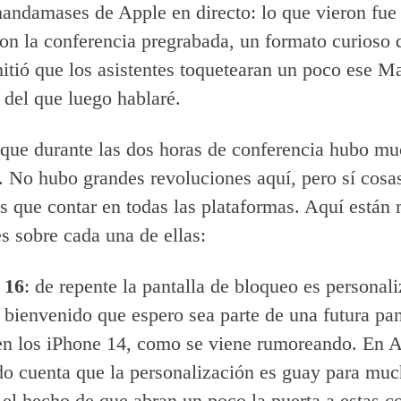
mandamases de Apple en directo: lo que vieron fue 
 con la conferencia pregrabada, un formato curioso 
itió que los asistentes toquetearan un poco ese 
del que luego hablaré.
 que durante las dos horas de conferencia hubo m
 No hubo grandes revoluciones aquí, pero sí cosa
es que contar en todas las plataformas. Aquí están 
s sobre cada una de ellas:
 16
: de repente la pantalla de bloqueo es personali
bienvenido que espero sea parte de una futura pan
en los iPhone 14, como se viene rumoreando. En A
o cuenta que la personalización es guay para muc
 el hecho de que abran un poco la puerta a estas c