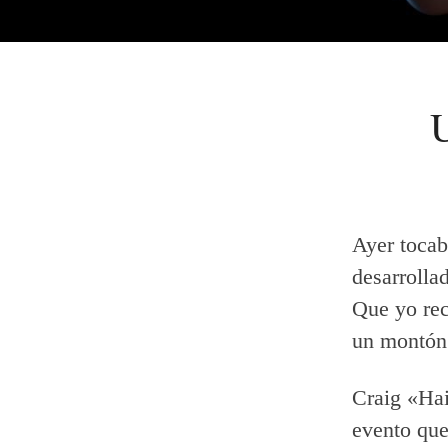
Ayer tocab
desarrolla
Que yo rec
un montón 
Craig «Hai
evento que