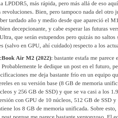
a LPDDR5, más rápida, pero más allá de eso aquí
 revoluciones. Bien, pero tampoco nada del otro j
ber tardado año y medio desde que apareció el M1
bien decepcionante, y cabe esperar las futuras ver
ltra, que serán estupendos pero quizás no saltos 
es (salvo en GPU, ahí cuidado) respecto a los actu
Book Air M2 (2022)
: bastante estafa me parece 
 Probablemente le dedique un post en el futuro, pe
cificaciones me deja bastante frío en un equipo qu
ereles en su versión base (8 GB de memoria unif
cleos y 256 GB de SSD) y que se va casi a los 1.
versión con GPU de 10 núcleos, 512 GB de SSD y
tiene los 8 GB de memoria unificada. Sobre esto, 
 post porque me parece bastante vergonzoso. El e