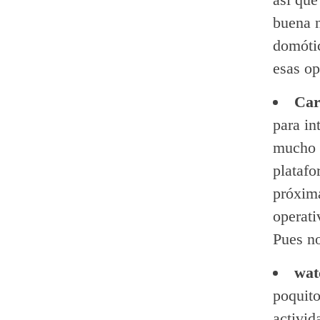
buena n
domóti
esas op
Car
para in
mucho 
plataf
próxima
operati
Pues no
wat
poquito
activid