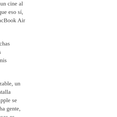
un cine al
que eso sí,
MacBook Air
uchas
s
mis
zable, un
talla
pple se
ha gente,
osas es