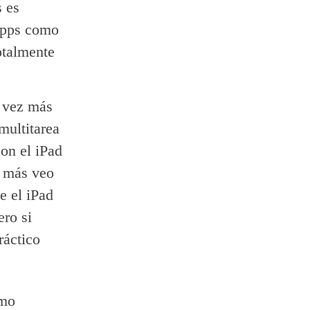
s es
 apps como
otalmente
a vez más
multitarea
on el iPad
z más veo
e el iPad
ero si
ráctico
omo