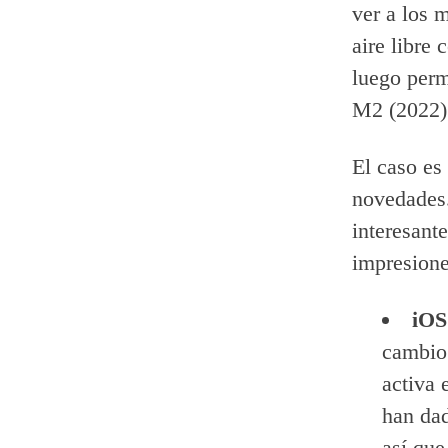
ver a los 
aire libre
luego perm
M2 (2022) 
El caso es
novedades.
interesant
impresione
iOS
cambio 
activa 
han dad
así que