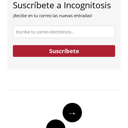
Suscríbete a Incognitosis
¡Recibe en tu correo las nuevas entradas!
Escribe
tu
correo
electrónico...
Suscríbete
Post
→
navigation