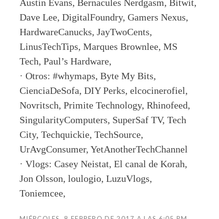
Austin Evans, Bernacules Nerdgasm, Bitwit,
Dave Lee, DigitalFoundry, Gamers Nexus,
HardwareCanucks, JayTwoCents,
LinusTechTips, Marques Brownlee, MS
Tech, Paul’s Hardware,
· Otros: #whymaps, Byte My Bits,
CienciaDeSofa, DIY Perks, elcocinerofiel,
Novritsch, Primite Technology, Rhinofeed,
SingularityComputers, SuperSaf TV, Tech
City, Techquickie, TechSource,
UrAvgConsumer, YetAnotherTechChannel
· Vlogs: Casey Neistat, El canal de Korah,
Jon Olsson, loulogio, LuzuVlogs,
Toniemcee,
MIÉRCOLES, 8 FEBRERO DE 2017 A LAS 6:05 PM