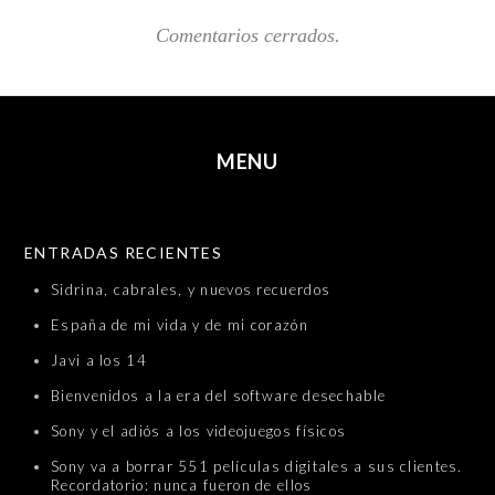
Comentarios cerrados.
MENU
SKIP TO CONTENT
ENTRADAS RECIENTES
Sidrina, cabrales, y nuevos recuerdos
España de mi vida y de mi corazón
Javi a los 14
Bienvenidos a la era del software desechable
Sony y el adiós a los videojuegos físicos
Sony va a borrar 551 películas digitales a sus clientes.
Recordatorio: nunca fueron de ellos