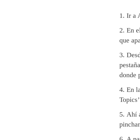
Ir a
En e
que apa
Desd
pestaña
donde p
En l
Topics’
Ahí 
pinchan
A pa