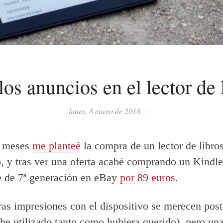
s anuncios en el lector de 
lunes, 8 enero de 2018
·
s meses
me planteé
la compra de un lector de libro
o, y tras ver una oferta acabé comprando un Kindle
e de 7ª generación en eBay
por 89 euros
.
as impresiones con el dispositivo se merecen post
 he utilizado tanto como hubiera querido), pero una