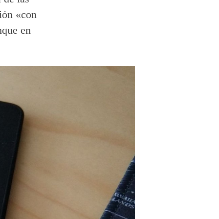
sión «con
nque en