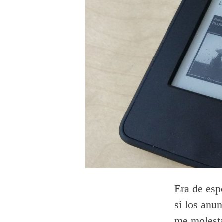
Era de esp
si los anu
me molesta