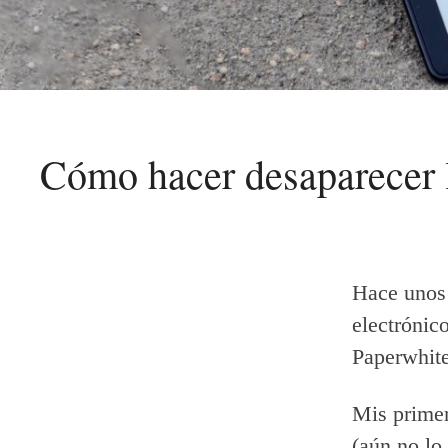
Cómo hacer desaparecer lo
Hace uno
electrónic
Paperwhit
Mis primer
(aún no lo