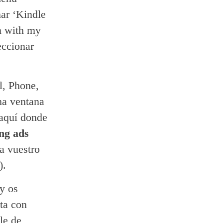
nar ‘Kindle
m with my
eccionar
l, Phone,
una ventana
 aquí donde
ng ads
ca vuestro
).
 y os
sta con
le de