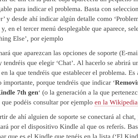
able para indicar el problema. Basta con seleccio
r’ y desde ahí indicar algún detalle como ‘Proble
 y, en el tercer menú desplegable que aparece, sel
ing Else’, por ejemplo
hará que aparezcan las opciones de soporte (E-mai
y tendréis que elegir ‘Chat’. Al hacerlo se abrirá 
 en la que tendréis que establecer el problema. Es
o importante, porque tendréis que indicar ‘
Removi
indle 7th gen
‘ (o la generación a la que pertenez
 que podéis consultar por ejemplo
en la Wikipedia
rtir de ahí alguien de soporte se conectará al chat,
ará por el dispositivo Kindle al que os referís. Ba
ar que es el Kindle que tenéis en la lista (‘El Kind