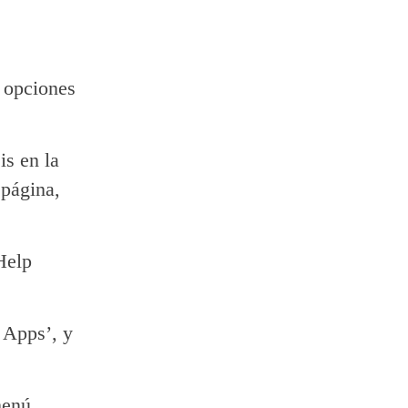
s opciones
is en la
 página,
Help
 Apps’, y
menú