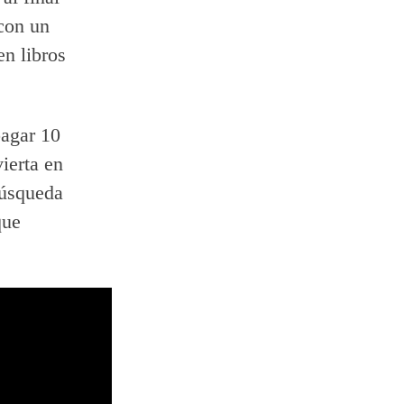
con un
n libros
pagar 10
ierta en
búsqueda
que