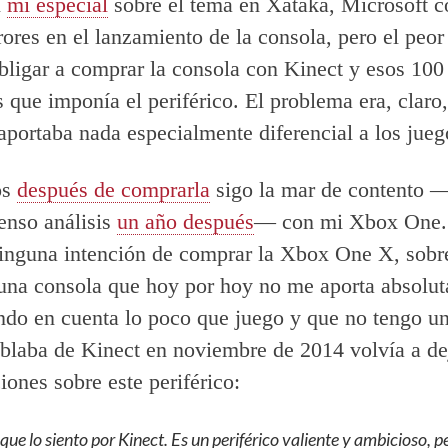
n
mi especial
sobre el tema en Xataka, Microsoft 
ores en el lanzamiento de la consola, pero el peor
obligar a comprar la consola con Kinect y esos 100
s que imponía el periférico. El problema era, claro
aportaba nada especialmente diferencial a los jueg
os
después de comprarla
sigo la mar de contento —
enso análisis
un año después
— con mi Xbox One.
inguna intención de comprar la Xbox One X, sobr
una consola que hoy por hoy no me aporta absolu
ndo en cuenta lo poco que juego y que no tengo un
laba de Kinect en noviembre de 2014 volvía a dej
iones sobre este periférico:
ue lo siento por Kinect. Es un periférico valiente y ambicioso, p