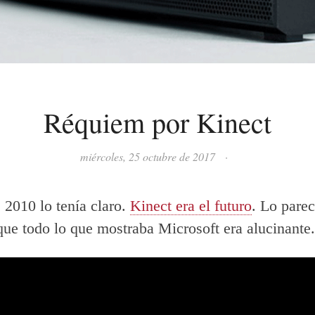
Réquiem por Kinect
miércoles, 25 octubre de 2017
·
e 2010 lo tenía claro.
Kinect era el futuro
. Lo parec
que todo lo que mostraba Microsoft era alucinante.