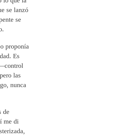
o lo que la
ue se lanzó
epente se
o.
eo proponía
idad. Es
 —control
pero las
ego, nunca
s de
lí me di
sterizada,