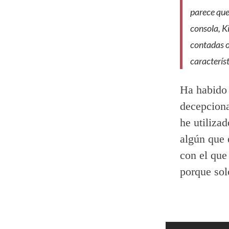
parece que
consola, K
contadas o
característ
Ha habido 
decepciona
he utiliza
algún que 
con el que 
porque sol