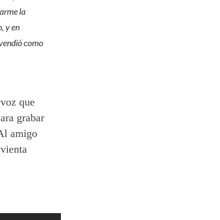
rarme la
, y en
 vendió como
 voz que
ara grabar
 Al amigo
evienta