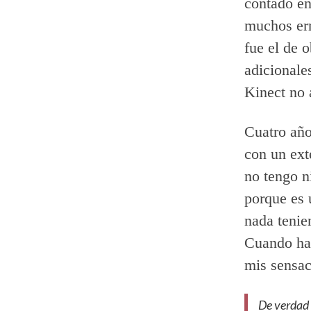
contado e
muchos err
fue el de 
adicionale
Kinect no 
Cuatro añ
con un ext
no tengo n
porque es 
nada tenie
Cuando hab
mis sensac
De verdad q