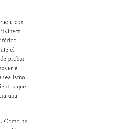
racia con
 ‘Kinect
iférico
nte el
ude probar
mover el
a realismo,
ientos que
era una
o. Como he