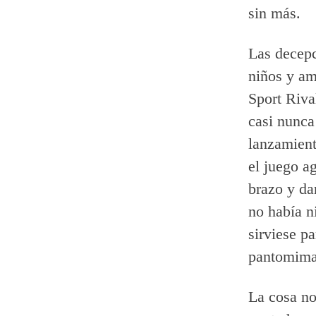
sin más.
Las decepc
niños y am
Sport Rival
casi nunca
lanzamient
el juego a
brazo y da
no había n
sirviese p
pantomima
La cosa no