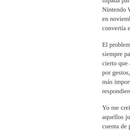
flipada par
Nintendo W
en noviemb
convertía 
El problem
siempre pa
cierto que
por gestos
más import
respondier
Yo me creí
aquellos j
cuenta de 