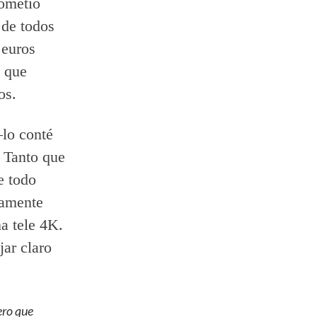
cometió
 de todos
 euros
, que
os.
lo conté
 Tanto que
e todo
tamente
a tele 4K.
ar claro
ero que