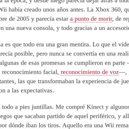
a la época, y desde luego parecía dejar atrás a tod
ii había creado unos años antes. La Xbox 360, q
re de 2005 y parecía estar
a punto de morir
, de r
en una nueva consola, y todo gracias a un accesori
a es que todo era una gran mentira. Lo que el víd
recía posible, pero nunca se convertía en una real
 algunas de esas promesas se cumplieron en parte
, reconocimiento facial,
reconocimiento de voz
—, 
antes, las que transformaban la experiencia de ju
on a las expectativas.
 todo a pies juntillas. Me compré Kinect y alguno
uegos que sacaban partido de aquel periférico, y al
por dónde iban los tiros. Aquello era una Wii rema