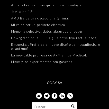
Apple y las historias que venden tecnología
Javi a los 12
AMD Barcelona decepciona (y rima)
Mi reino por un patinete eléctrico
Memoria selectiva: datos absurdos al poder
Downgrade de la PSP: la guia definitiva (actualizada)
Encuesta: ¿Prefieres el nuevo diseño de Incognitosis, o
el antiguo?
La inevitable promesa de ARM en los MacBook
Linux y los experimentos con gaseosa
CC BY-SA
Email
Twitter
Facebook
LinkedIn
Feed
Buscar