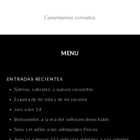
Comentarios cerrados.
MENU
SKIP TO CONTENT
ENTRADAS RECIENTES
Sidrina, cabrales, y nuevos recuerdos
España de mi vida y de mi corazón
Javi a los 14
Bienvenidos a la era del software desechable
Sony y el adiós a los videojuegos físicos
Sony va a borrar 551 películas digitales a sus clientes.