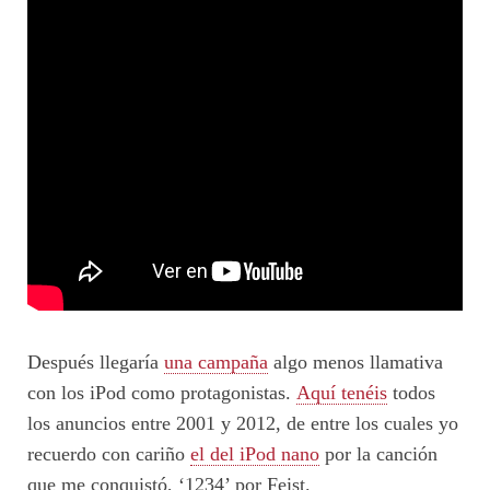
Después llegaría
una campaña
algo menos llamativa
con los iPod como protagonistas.
Aquí tenéis
todos
los anuncios entre 2001 y 2012, de entre los cuales yo
recuerdo con cariño
el del iPod nano
por la canción
que me conquistó, ‘1234’ por Feist.