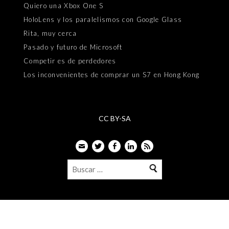
Quiero una Xbox One S
HoloLens y los paralelismos con Google Glass
Rita, muy cerca
Pasado y futuro de Microsoft
Competir es de perdedores
Los inconvenientes de comprar un S7 en Hong Kong
CC BY-SA
Email
Twitter
Facebook
LinkedIn
Feed
Buscar