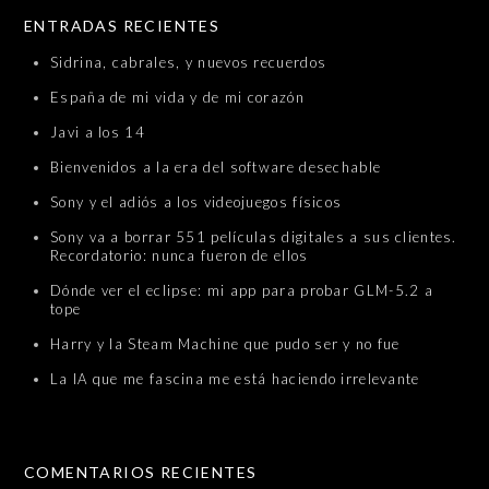
SKIP TO CONTENT
ENTRADAS RECIENTES
Sidrina, cabrales, y nuevos recuerdos
España de mi vida y de mi corazón
Javi a los 14
Bienvenidos a la era del software desechable
Sony y el adiós a los videojuegos físicos
Sony va a borrar 551 películas digitales a sus clientes.
Recordatorio: nunca fueron de ellos
Dónde ver el eclipse: mi app para probar GLM-5.2 a
tope
Harry y la Steam Machine que pudo ser y no fue
La IA que me fascina me está haciendo irrelevante
COMENTARIOS RECIENTES