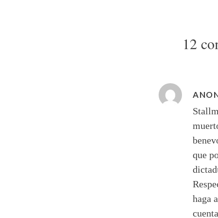
12 co
ANO
Stall
muerto
benevo
que p
dictad
Respec
haga a
cuenta