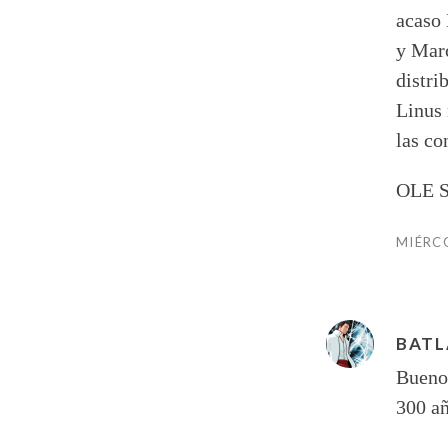
acaso 
y Marc
distri
Linus 
las co
OLE S
MIÉRCO
BATL
Bueno,
300 añ