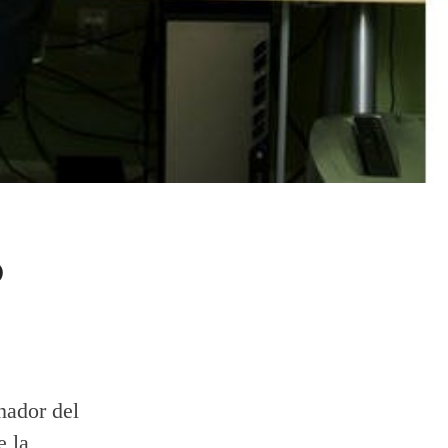
o
nador del
e la