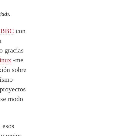
rdad».
la BBC
con
a
o gracias
inux
-me
exión sobre
oísmo
 proyectos
 ese modo
n esos
se mejor.