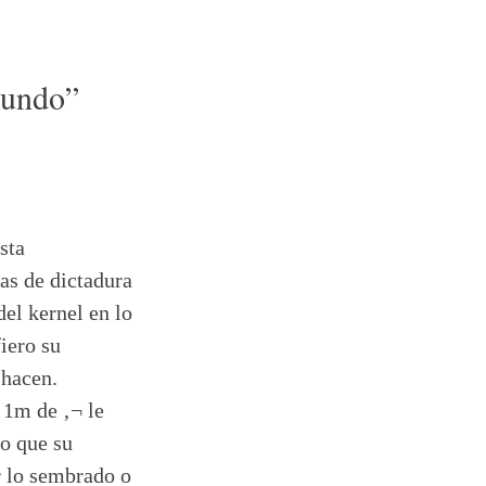
mundo
”
sta
as de dictadura
del kernel en lo
iero su
 hacen.
 1m de ‚¬ le
ro que su
r lo sembrado o