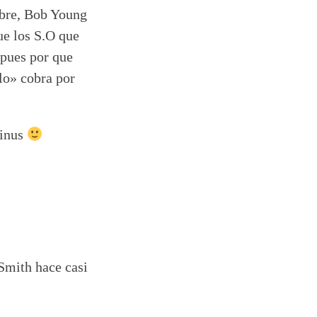
ibre, Bob Young
ue los S.O que
 pues por que
olo» cobra por
Linus
Smith hace casi