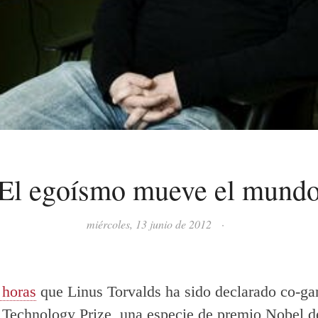
El egoísmo mueve el mund
miércoles, 13 junio de 2012
·
 horas
que Linus Torvalds ha sido declarado co-ga
Technology Prize, una especie de premio Nobel d