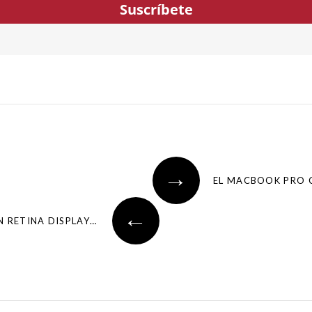
Suscríbete
→
EL MACBOOK PRO C
←
¿QUIÉN SE GASTARÁ 2.279 ‚¬ EN UN MACBOOK PRO CON RETINA DISPLAY? YO NO.