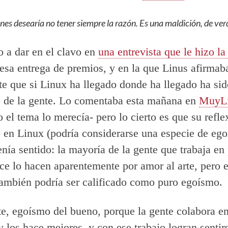
nes desearía no tener siempre la razón. Es una maldición, de ve
o a dar en el clavo en
una entrevista que le hizo 
esa entrega de premios, y en la que Linus afirmab
e que si Linux ha llegado donde ha llegado ha sid
 de la gente. Lo comentaba esta mañana en
MuyL
o el tema lo merecía- pero lo cierto es que su refl
 en Linux (podría considerarse una especie de eg
tenía sentido: la mayoría de la gente que trabaja en
e lo hacen aparentemente por amor al arte, pero
también podría ser calificado como puro egoísmo.
, egoísmo del bueno, porque la gente colabora e
y los hace mejores, y con ese trabajo logran sentir