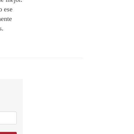
o ese
mente
s.