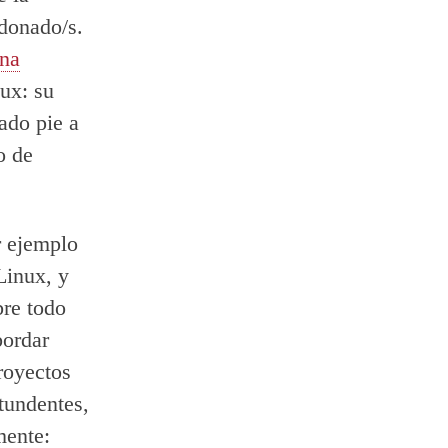
rdonado/s.
ina
nux: su
ado pie a
o de
r ejemplo
Linux, y
bre todo
bordar
royectos
tundentes,
mente: