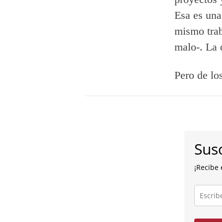
Esa es una
mismo trab
malo-. La c
Pero de lo
Susc
¡Recibe 
Escribe
tu
correo
electróni