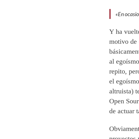
«En ocasio
Y ha vuelt
motivo de 
básicament
al egoísmo
repito, per
el egoísmo
altruista) 
Open Sourc
de actuar 
Obviamente
proyectos 