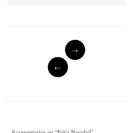
Post
→
navigation
←
9 comentarios en “
Feliz Navidad
”