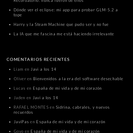
Recordatorio: nunca fueron de ellos
Dónde ver el eclipse: mi app para probar GLM-5.2 a
tope
Harry y la Steam Machine que pudo ser y no fue
La IA que me fascina me está haciendo irrelevante
COMENTARIOS RECIENTES
Liam
en
Javi a los 14
Oliver
en
Bienvenidos a la era del software desechable
Lucas
en
España de mi vida y de mi corazón
Jaden
en
Javi a los 14
RAFAEL MONTES
en
Sidrina, cabrales, y nuevos
recuerdos
JaviPas
en
España de mi vida y de mi corazón
Goyo
en
España de mi vida y de mi corazón