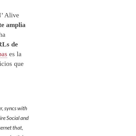
’ Alive
te amplia
ha
RLs de
pas
es la
icios que
r, syncs with
re Social and
ternet that,