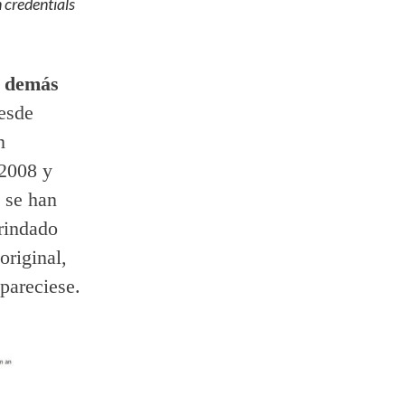
n credentials
o demás
esde
n
 2008 y
 se han
brindado
original,
apareciese.