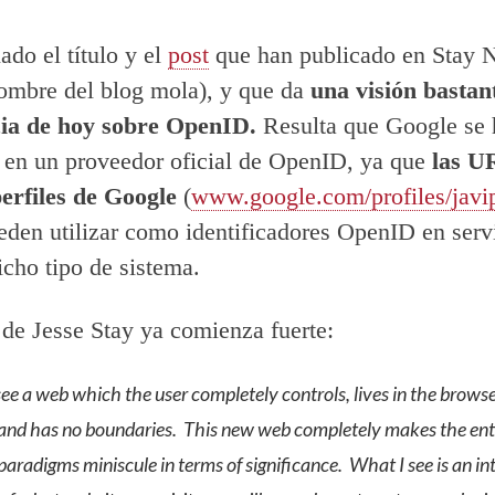
do el título y el
post
que han publicado en Stay N
nombre del blog mola), y que da
una visión bastan
icia de hoy sobre OpenID.
Resulta que Google se 
 en un proveedor oficial de OpenID, ya que
las U
erfiles de Google
(
www.google.com/profiles/javi
eden utilizar como identificadores OpenID en serv
icho tipo de sistema.
o de Jesse Stay ya comienza fuerte:
see a web which the user completely controls, lives in the browse
 and has no boundaries. This new web completely makes the enti
aradigms miniscule in terms of significance. What I see is an in