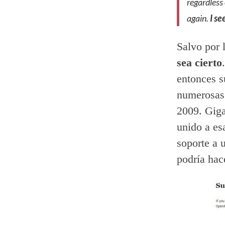
regardless 
again.
I se
Salvo por 
sea cierto
entonces s
numerosas 
2009. Gig
unido a es
soporte a u
podría hac