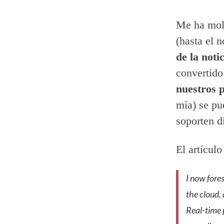
Me ha mola
(hasta el 
de la not
convertido
nuestros p
mía) se pu
soporten d
El artícul
I now fore
the cloud,
Real-time p