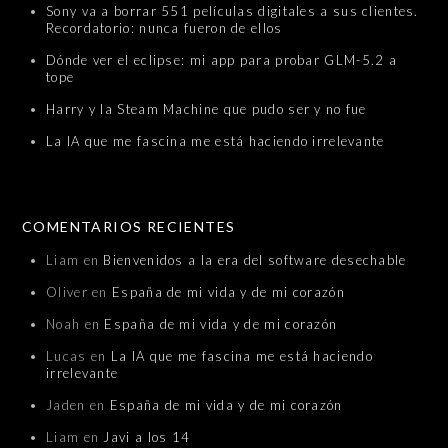
Sony va a borrar 551 películas digitales a sus clientes.
Recordatorio: nunca fueron de ellos
Dónde ver el eclipse: mi app para probar GLM-5.2 a
tope
Harry y la Steam Machine que pudo ser y no fue
La IA que me fascina me está haciendo irrelevante
COMENTARIOS RECIENTES
Liam
en
Bienvenidos a la era del software desechable
Oliver
en
España de mi vida y de mi corazón
Noah
en
España de mi vida y de mi corazón
Lucas
en
La IA que me fascina me está haciendo
irrelevante
Jaden
en
España de mi vida y de mi corazón
Liam
en
Javi a los 14