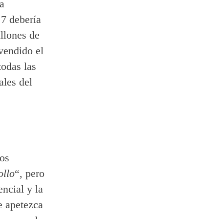
a
7 debería
llones de
vendido el
todas las
ales del
nos
ollo
“, pero
ncial y la
e apetezca