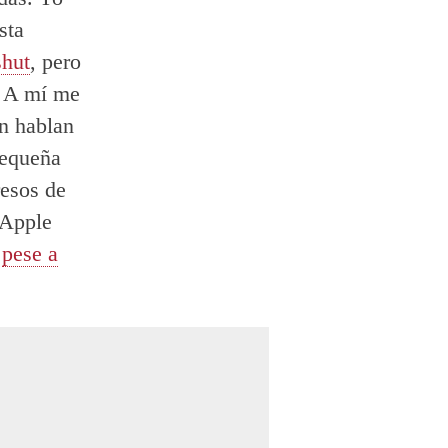
sta
hut
, pero
. A mí me
n hablan
pequeña
resos de
 Apple
e
pese a