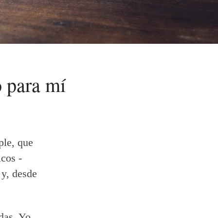
o para mí
ple, que
icos -
 y, desde
das. Yo