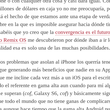
one o con cualquier otra cosa y casi dará igual. Co
llones de dólares en caja yo no me preocuparía, p
á el hecho de que estamos ante una etapa de verd
bre en la que es imposible asegurar hacia dónde ti
sabéis que yo creo que la
convergencia es el futur
mo Remix OS
me descubrieron por dónde iban a ir lo
alidad esa es solo una de las muchas posibilidades
os problemas que asolan al iPhone los querría tene
ue generando más beneficios que nadie en su App
ue me incline cada vez más a un iOS para el escrit
do el referente en gama alta aun cuando para mí a
le superan (
cof
, Galaxy S6,
cof
) y básicamente sig
ue todo el mundo que no tiene ganas de complicars
 aunque hace tiempo que la gama alta Android p