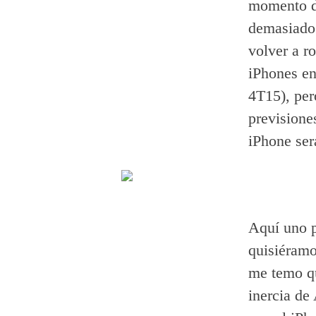
momento d
demasiado:
volver a r
iPhones en
4T15), per
previsione
iPhone ser
Aquí uno p
quisiéramos
me temo qu
inercia de