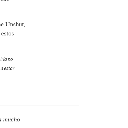
he Unshut,
 estos
iría no
a estar
ca mucho