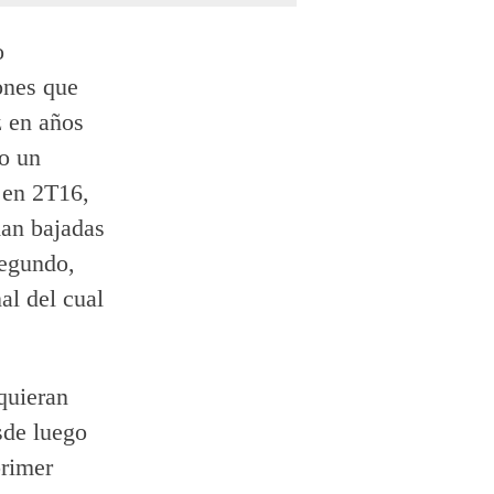
o
ones que
z en años
o un
 en 2T16,
man bajadas
segundo,
al del cual
quieran
sde luego
primer