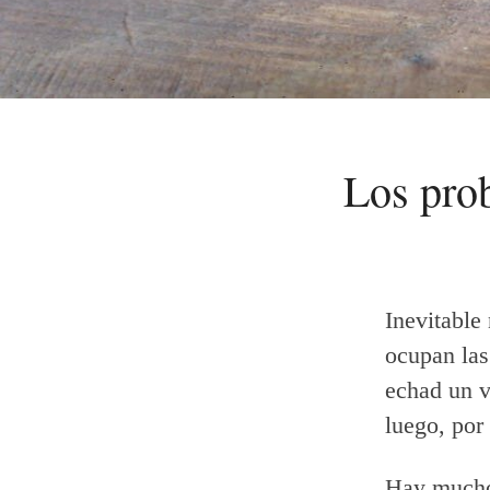
Los prob
Inevitable
ocupan las
echad un v
luego, por
Hay muchos