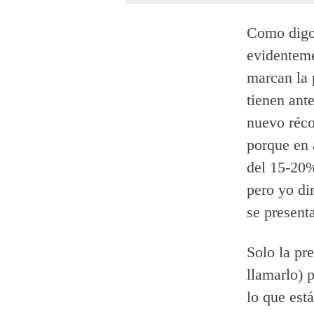
Como digo 
evidenteme
marcan la 
tienen ant
nuevo réco
porque en 
del 15-20%
pero yo dir
se present
Solo la pr
llamarlo) 
lo que est