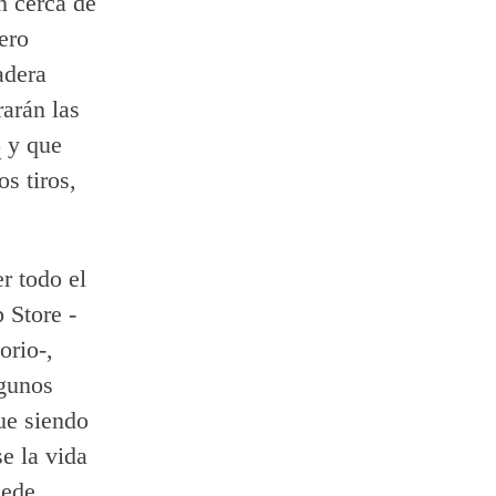
n cerca de
ero
adera
rarán las
o
y que
s tiros,
.
r todo el
 Store -
orio-,
lgunos
ue siendo
e la vida
uede