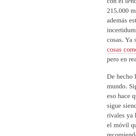
con el iPh
215.000 mi
además est
incertidum
cosas. Ya 
cosas co
pero en re
De hecho l
mundo. Sig
eso hace q
sigue sien
rivales ya 
el móvil q
recomienda