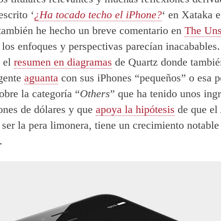
scrito ‘
¿Ha tocado techo el iPhone?
‘ en Xataka e
también he hecho un breve comentario en
The Uns
los enfoques y perspectivas parecían inacabables
 el
resumen en diagramas
de Quartz donde tambié
 gente
aguanta
con sus iPhones “pequeños” o esa 
obre la categoría “
Others
” que ha tenido unos ing
ones de dólares y que
apoya la hipótesis
de que el
 ser la pera limonera, tiene un crecimiento notabl
.