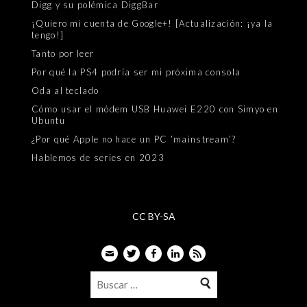
Digg y su polémica DiggBar
¡Quiero mi cuenta de Google+! [Actualización: ¡ya la
tengo!]
Tanto por leer
Por qué la PS4 podría ser mi próxima consola
Oda al teclado
Cómo usar el módem USB Huawei E220 con Simyo en
Ubuntu
¿Por qué Apple no hace un PC ‘mainstream’?
Hablemos de series en 2023
CC BY-SA
Email
Twitter
Facebook
LinkedIn
Feed
Buscar