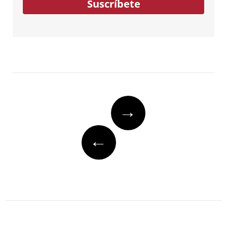
Suscríbete
Post
→
navigation
←