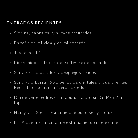
SKIP TO CONTENT
ENTRADAS RECIENTES
Sidrina, cabrales, y nuevos recuerdos
España de mi vida y de mi corazón
Javi a los 14
Bienvenidos a la era del software desechable
Sony y el adiós a los videojuegos físicos
Sony va a borrar 551 películas digitales a sus clientes.
Recordatorio: nunca fueron de ellos
Dónde ver el eclipse: mi app para probar GLM-5.2 a
tope
Harry y la Steam Machine que pudo ser y no fue
La IA que me fascina me está haciendo irrelevante