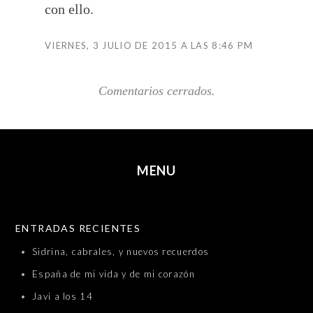
con ello.
VIERNES, 3 JULIO DE 2015 A LAS 8:46 PM
Comentarios cerrados.
MENU
SKIP TO CONTENT
ENTRADAS RECIENTES
Sidrina, cabrales, y nuevos recuerdos
España de mi vida y de mi corazón
Javi a los 14