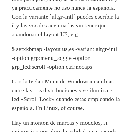
ya prácticamente no uso nunca la española.
Con la variante `altgr-intl` puedes escribir la
ñ y las vocales acentuadas sin tener que
abandonar el layout US, e.g.
$ setxkbmap -layout us,es -variant altgr-intl,
-option grp:menu_toggle -option
grp_led:scroll -option ctrl:nocaps
Con la tecla «Menu de Windows» cambias
entre las dos distribuciones y se ilumina el
led «Scroll Lock» cuando estas empleando la
española. En Linux, of course.
Hay un montón de marcas y modelos, si
quieres ir a por algo de calidad y para «toda