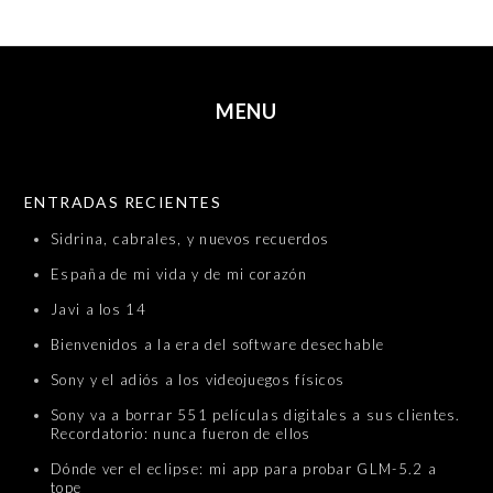
MENU
SKIP TO CONTENT
ENTRADAS RECIENTES
Sidrina, cabrales, y nuevos recuerdos
España de mi vida y de mi corazón
Javi a los 14
Bienvenidos a la era del software desechable
Sony y el adiós a los videojuegos físicos
Sony va a borrar 551 películas digitales a sus clientes.
Recordatorio: nunca fueron de ellos
Dónde ver el eclipse: mi app para probar GLM-5.2 a
tope