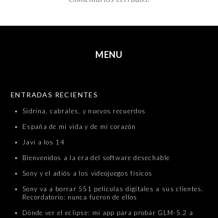
MENU
SKIP TO CONTENT
ENTRADAS RECIENTES
Sidrina, cabrales, y nuevos recuerdos
España de mi vida y de mi corazón
Javi a los 14
Bienvenidos a la era del software desechable
Sony y el adiós a los videojuegos físicos
Sony va a borrar 551 películas digitales a sus clientes.
Recordatorio: nunca fueron de ellos
Dónde ver el eclipse: mi app para probar GLM-5.2 a